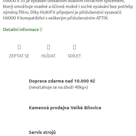
MAXXI II 35 je vybaven unikátním duálním filtračním systémem,
který umožňuje snadné a účinné mokré i suché vysávání bez potřeby
výměny filtru. Díky MultiFit připojení je příslušenství vysavačů
MAXXI II kompatibilní s veškerým příslušenstvím ATTIX.
Detailní informace
ZEPTAT SE
HLÍDAT
SDÍLET
Doprava zdarma nad 10.000 Kč
(nevztahuje se na zboží 40kg+)
Kamenná prodejna Velké Bílovice
Servis strojů