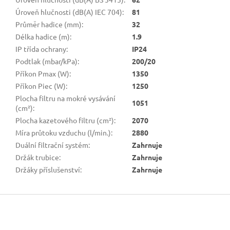
Úroveň hlučnosti (dB(A) IEC 704)
:
81
Průměr hadice (mm)
:
32
Délka hadice (m)
:
1.9
IP třída ochrany
:
IP24
Podtlak (mbar/kPa)
:
200/20
Příkon Pmax (W)
:
1350
Příkon Piec (W)
:
1250
Plocha filtru na mokré vysávání
1051
(cm²)
:
Plocha kazetového filtru (cm²)
:
2070
Míra průtoku vzduchu (l/min.)
:
2880
Duální filtrační systém
:
Zahrnuje
Držák trubice
:
Zahrnuje
Držáky příslušenství
:
Zahrnuje
Z
á
p