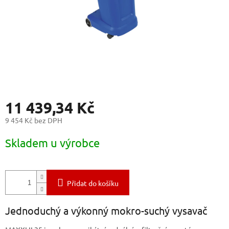
11 439,34 Kč
9 454 Kč bez DPH
Měrná
Skladem u výrobce
cena:
Přidat do košíku
Jednoduchý a výkonný mokro-suchý vysavač