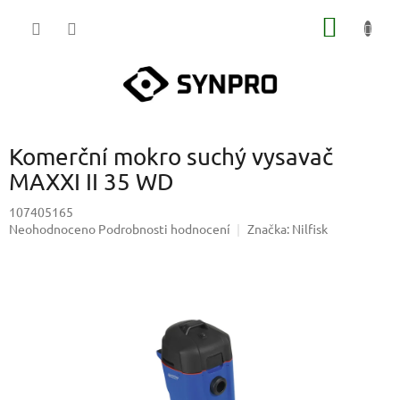
Přejít
NÁKUP
na
obsah
KOŠÍK
Komerční mokro suchý vysavač
MAXXI II 35 WD
107405165
Průměrné
Neohodnoceno
Podrobnosti hodnocení
Značka:
Nilfisk
hodnocení
produktu
je
0,0
z
5
hvězdiček.