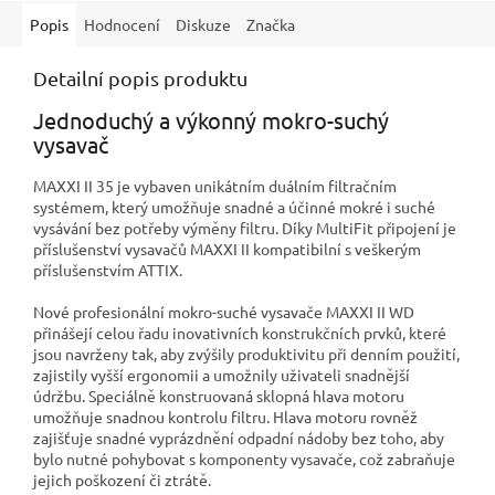
Popis
Hodnocení
Diskuze
Značka
Detailní popis produktu
Jednoduchý a výkonný mokro-suchý
vysavač
MAXXI II 35 je vybaven unikátním duálním filtračním
systémem, který umožňuje snadné a účinné mokré i suché
vysávání bez potřeby výměny filtru. Díky MultiFit připojení je
příslušenství vysavačů MAXXI II kompatibilní s veškerým
příslušenstvím ATTIX.
Nové profesionální mokro-suché vysavače MAXXI II WD
přinášejí celou řadu inovativních konstrukčních prvků, které
jsou navrženy tak, aby zvýšily produktivitu při denním použití,
zajistily vyšší ergonomii a umožnily uživateli snadnější
údržbu. Speciálně konstruovaná sklopná hlava motoru
umožňuje snadnou kontrolu filtru. Hlava motoru rovněž
zajišťuje snadné vyprázdnění odpadní nádoby bez toho, aby
bylo nutné pohybovat s komponenty vysavače, což zabraňuje
jejich poškození či ztrátě.