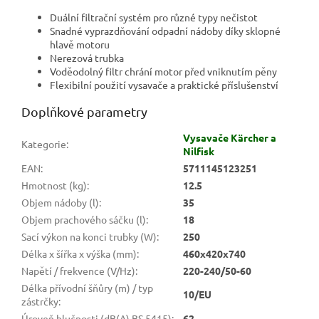
Duální filtrační systém pro různé typy nečistot
Snadné vyprazdňování odpadní nádoby díky sklopné
hlavě motoru
Nerezová trubka
Voděodolný filtr chrání motor před vniknutím pěny
Flexibilní použití vysavače a praktické příslušenství
Doplňkové parametry
Vysavače Kärcher a
Kategorie
:
Nilfisk
EAN
:
5711145123251
Hmotnost (kg)
:
12.5
Objem nádoby (l)
:
35
Objem prachového sáčku (l)
:
18
Sací výkon na konci trubky (W)
:
250
Délka x šířka x výška (mm)
:
460x420x740
Napětí / frekvence (V/Hz)
:
220-240/50-60
Délka přívodní šňůry (m) / typ
10/EU
zástrčky
:
Úroveň hlučnosti (dB(A) BS 5415)
:
62