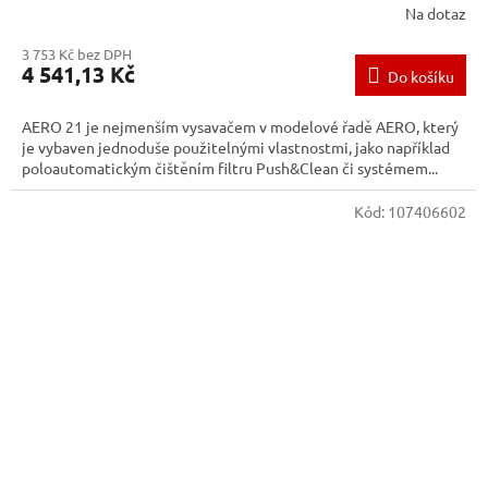
Na dotaz
3 753 Kč bez DPH
4 541,13 Kč
Do košíku
AERO 21 je nejmenším vysavačem v modelové řadě AERO, který
je vybaven jednoduše použitelnými vlastnostmi, jako například
poloautomatickým čištěním filtru Push&Clean či systémem...
Kód:
107406602