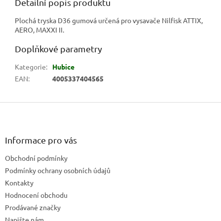
Detailní popis produktu
Plochá tryska D36 gumová určená pro vysavače Nilfisk ATTIX,
AERO, MAXXI II.
Doplňkové parametry
Kategorie
:
Hubice
EAN
:
4005337404565
Z
á
p
a
Informace pro vás
t
Obchodní podmínky
í
Podmínky ochrany osobních údajů
Kontakty
Hodnocení obchodu
Prodávané značky
Napište nám