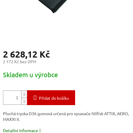
2 628,12 Kč
2 172 Kč bez DPH
Měrná
Skladem u výrobce
cena:
Přidat do košíku
Plochá tryska D36 gumová určená pro vysavače Nilfisk ATTIX, AERO,
MAXXI II.
Detailní informace