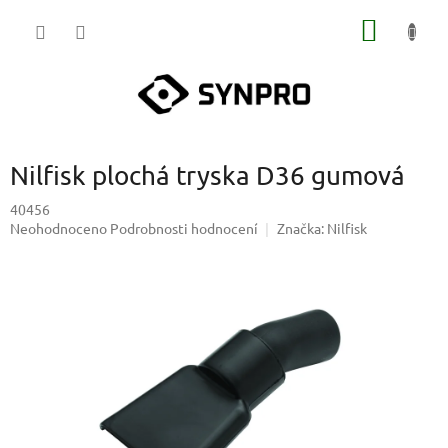
Přejít
NÁKUP
na
obsah
KOŠÍK
Nilfisk plochá tryska D36 gumová
40456
Průměrné
Neohodnoceno
Podrobnosti hodnocení
Značka:
Nilfisk
hodnocení
produktu
je
0,0
z
5
hvězdiček.