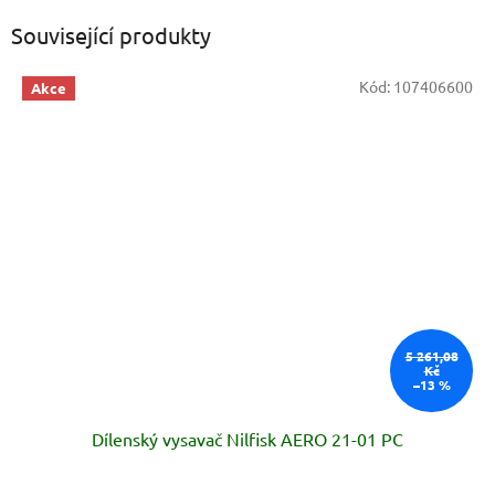
Související produkty
Kód:
107406600
Akce
5 261,08
Kč
–13 %
Dílenský vysavač Nilfisk AERO 21-01 PC