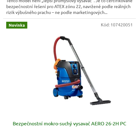
Tento model není „lepší průmyslový vysavač“. Je to certifikované
bezpečnostní řešení pro ATEX zónu 22, navržené podle reálných
rizik výbušného prachu – ne podle marketingových...
Kód:
107420051
Novinka
Bezpečnostní mokro-suchý vysavač AERO 26-2H PC