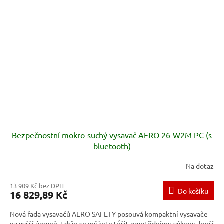
Bezpečnostní mokro-suchý vysavač AERO 26-W2M PC (s
bluetooth)
Na dotaz
13 909 Kč bez DPH
Do košíku
16 829,89 Kč
Nová řada vysavačů AERO SAFETY posouvá kompaktní vysavače
na vyšší úroveň, takže se můžete těšit prvotřídnímu výkonu, lepší