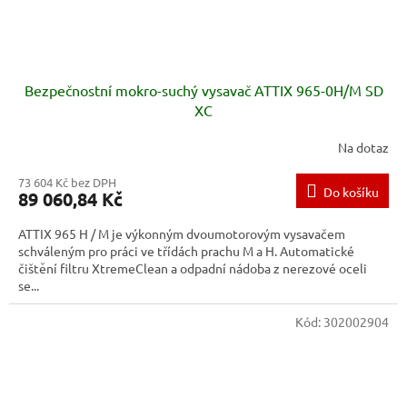
Bezpečnostní mokro-suchý vysavač ATTIX 965-0H/M SD
XC
Na dotaz
73 604 Kč bez DPH
Do košíku
89 060,84 Kč
ATTIX 965 H / M je výkonným dvoumotorovým vysavačem
schváleným pro práci ve třídách prachu M a H. Automatické
čištění filtru XtremeClean a odpadní nádoba z nerezové oceli
se...
Kód:
302002904