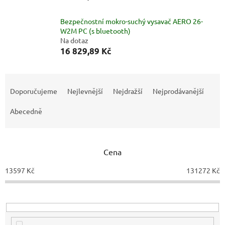
Bezpečnostní mokro-suchý vysavač AERO 26-
W2M PC (s bluetooth)
Na dotaz
16 829,89 Kč
Ř
a
Doporučujeme
Nejlevnější
Nejdražší
Nejprodávanější
z
e
Abecedně
n
í
p
Cena
r
o
13597
Kč
131272
Kč
d
u
k
t
ů