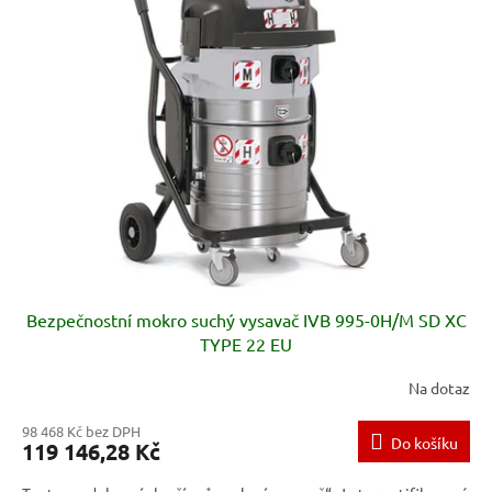
p
i
s
p
r
o
d
u
k
t
ů
Bezpečnostní mokro suchý vysavač IVB 995-0H/M SD XC
TYPE 22 EU
Na dotaz
98 468 Kč bez DPH
Do košíku
119 146,28 Kč