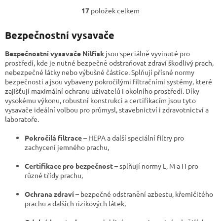
17
položek celkem
O
v
l
Bezpečnostní vysavače
á
d
Bezpečnostní vysavače Nilfisk
jsou speciálně vyvinuté pro
a
prostředí, kde je nutné bezpečně odstraňovat zdraví škodlivý prach,
c
nebezpečné látky nebo výbušné částice. Splňují přísné normy
í
bezpečnosti a jsou vybaveny pokročilými filtračními systémy, které
p
zajišťují maximální ochranu uživatelů i okolního prostředí. Díky
r
vysokému výkonu, robustní konstrukci a certifikacím jsou tyto
v
vysavače ideální volbou pro průmysl, stavebnictví i zdravotnictví a
k
laboratoře.
y
v
Pokročilá filtrace
– HEPA a další speciální filtry pro
ý
zachycení jemného prachu,
p
i
Certifikace pro bezpečnost
– splňují normy L, M a H pro
s
různé třídy prachu,
u
Ochrana zdraví
– bezpečné odstranění azbestu, křemičitého
prachu a dalších rizikových látek,