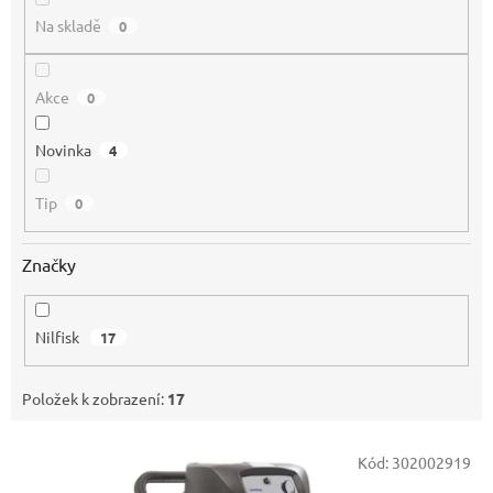
Na skladě
0
Akce
0
Novinka
4
Tip
0
Značky
Nilfisk
17
Položek k zobrazení:
17
V
Kód:
302002919
ý