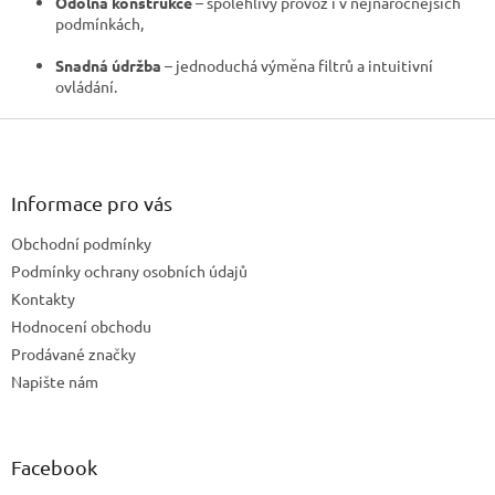
Odolná konstrukce
– spolehlivý provoz i v nejnáročnějších
podmínkách,
Snadná údržba
– jednoduchá výměna filtrů a intuitivní
ovládání.
Z
á
p
a
Informace pro vás
t
Obchodní podmínky
í
Podmínky ochrany osobních údajů
Kontakty
Hodnocení obchodu
Prodávané značky
Napište nám
Facebook