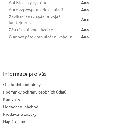
Antistatický systém
:
Ano
Auto zap/vyp pro elek. nářadí
:
Ano
Zdvihací / naklápěcí rukojeť
Ano
kontejneru
:
Zástrčka přívodu hadice
:
Ano
Gumový pásek pro uložení kabelu
:
Ano
Z
á
p
a
Informace pro vás
t
Obchodní podmínky
í
Podmínky ochrany osobních údajů
Kontakty
Hodnocení obchodu
Prodávané značky
Napište nám