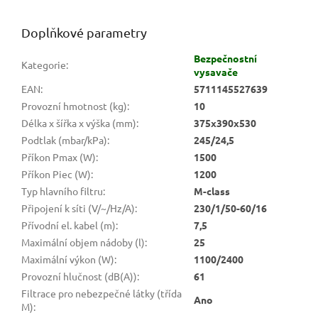
Doplňkové parametry
Bezpečnostní
Kategorie
:
vysavače
EAN
:
5711145527639
Provozní hmotnost (kg)
:
10
Délka x šířka x výška (mm)
:
375x390x530
Podtlak (mbar/kPa)
:
245/24,5
Příkon Pmax (W)
:
1500
Příkon Piec (W)
:
1200
Typ hlavního filtru
:
M-class
Připojení k síti (V/~/Hz/A)
:
230/1/50-60/16
Přívodní el. kabel (m)
:
7,5
Maximální objem nádoby (l)
:
25
Maximální výkon (W)
:
1100/2400
Provozní hlučnost (dB(A))
:
61
Filtrace pro nebezpečné látky (třída
Ano
M)
: