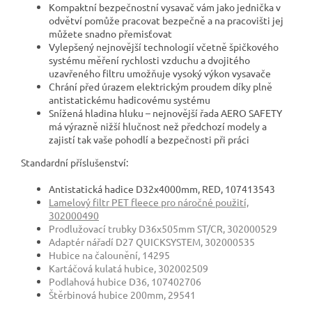
Kompaktní bezpečnostní vysavač vám jako jednička v
odvětví pomůže pracovat bezpečně a na pracovišti jej
můžete snadno přemisťovat
Vylepšený nejnovější technologií včetně špičkového
systému měření rychlosti vzduchu a dvojitého
uzavřeného filtru umožňuje vysoký výkon vysavače
Chrání před úrazem elektrickým proudem díky plně
antistatickému hadicovému systému
Snížená hladina hluku – nejnovější řada AERO SAFETY
má výrazně nižší hlučnost než předchozí modely a
zajistí tak vaše pohodlí a bezpečnosti při práci
Standardní příslušenství:
Antistatická hadice D32x4000mm, RED, 107413543
Lamelový filtr PET fleece pro náročné použití,
302000490
Prodlužovací trubky D36x505mm ST/CR, 302000529
Adaptér nářadí D27 QUICKSYSTEM, 302000535
Hubice na čalounění,
14295
Kartáčová kulatá hubice,
302002509
Podlahová hubice D36,
107402706
Štěrbinová hubice 200mm,
29541