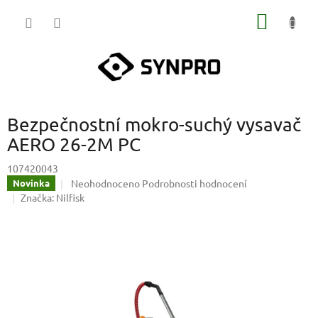
Přejít
NÁKUP
na
obsah
KOŠÍK
Bezpečnostní mokro-suchý vysavač
AERO 26-2M PC
107420043
Průměrné
Neohodnoceno
Podrobnosti hodnocení
Novinka
hodnocení
Značka:
Nilfisk
produktu
je
0,0
z
5
hvězdiček.