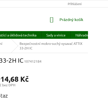
KONTAKTY
HODNOCENÍ OBCHODU
Přihlášení
PRODÁVANÉ ZNAČKY
NÁKUPNÍ
Prázdný košík
KOŠÍK
stící a úklidová technika
Sady a vinice
Náhradní díly
H
ní
Bezpečnostní mokro-suchý vysavač ATTIX
33-2H IC
33-2H IC
107412184
914,68 Kč
č bez DPH
taz