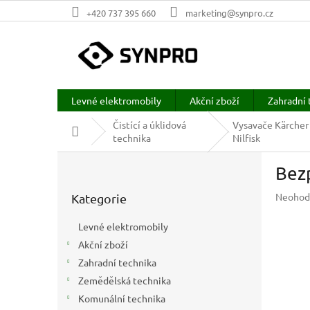
Přejít
+420 737 395 660
marketing@synpro.cz
na
obsah
Levné elektromobily
Akční zboží
Zahradní 
Čistící a úklidová
Vysavače Kärcher
Domů
technika
Nilfisk
P
Bez
o
Přeskočit
s
Průměr
Neohod
Kategorie
kategorie
t
hodnoc
r
produkt
Levné elektromobily
a
je
Akční zboží
n
0,0
z
Zahradní technika
n
5
í
Zemědělská technika
hvězdič
p
Komunální technika