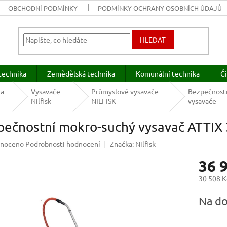
OBCHODNÍ PODMÍNKY
PODMÍNKY OCHRANY OSOBNÍCH ÚDAJŮ
HLEDAT
technika
Zemědělská technika
Komunální technika
Či
 a
Vysavače
Průmyslové vysavače
Bezpečnost
Nilfisk
NILFISK
vysavače
pečnostní mokro-suchý vysavač ATTIX 
né
noceno
Podrobnosti hodnocení
Značka:
Nilfisk
ení
36 
u
30 508 K
Měrná
Na do
cena:
ek.