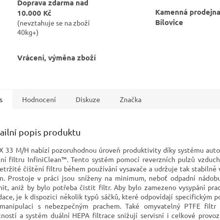
Doprava zdarma nad
Kamenná prodejna
10.000 Kč
Bílovice
(nevztahuje se na zboží
40kg+)
Vrácení, výměna zboží
s
Hodnocení
Diskuze
Značka
ailní popis produktu
X 33 M/H nabízí pozoruhodnou úroveň produktivity díky systému aut
ění filtru InfiniClean™. Tento systém pomocí reverzních pulzů vzduch
etržité čištění filtru během používání vysavače a udržuje tak stabilně 
n. Prostoje v práci jsou sníženy na minimum, neboť odpadní nádobu
nit, aniž by bylo potřeba čistit filtr. Aby bylo zamezeno vysypání p
idace, je k dispozici několik typů sáčků, které odpovídají specifickým
manipulaci s nebezpečným prachem. Také omyvatelný PTFE filtr
tností a systém duální HEPA filtrace snižují servisní i celkové provoz