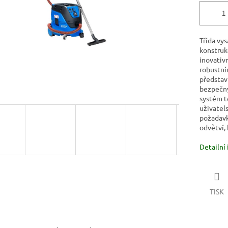
Třída vy
konstruk
inovati
robustní
představ
bezpečný 
systém tě
uživatel
požadavk
odvětví,
Detailní
TISK