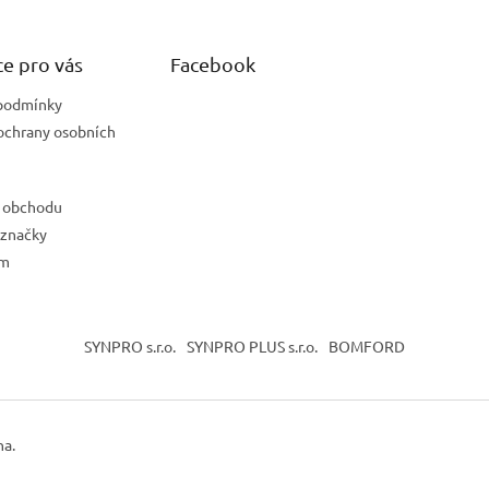
e pro vás
Facebook
podmínky
ochrany osobních
 obchodu
 značky
ám
SYNPRO s.r.o.
SYNPRO PLUS s.r.o.
BOMFORD
na.