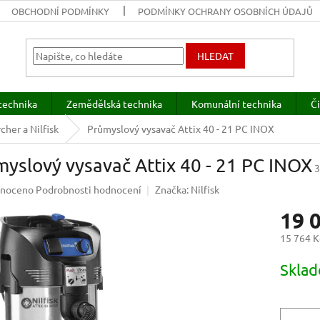
OBCHODNÍ PODMÍNKY
PODMÍNKY OCHRANY OSOBNÍCH ÚDAJŮ
HLEDAT
technika
Zemědělská technika
Komunální technika
Či
cher a Nilfisk
Průmyslový vysavač Attix 40 - 21 PC INOX
yslový vysavač Attix 40 - 21 PC INOX
3
né
noceno
Podrobnosti hodnocení
Značka:
Nilfisk
ení
19 
u
15 764 K
Měrná
Sklad
cena:
ek.