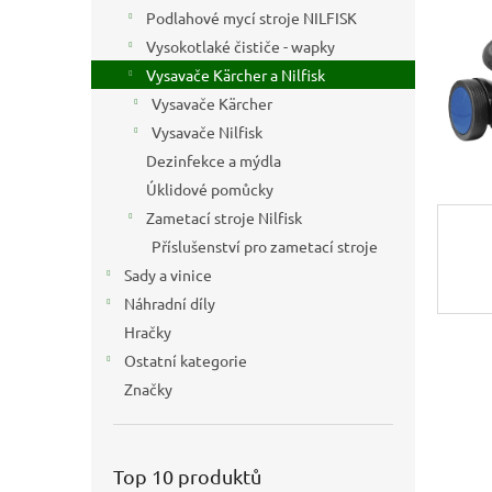
n
Podlahové mycí stroje NILFISK
e
Vysokotlaké čističe - wapky
l
Vysavače Kärcher a Nilfisk
Vysavače Kärcher
Vysavače Nilfisk
Dezinfekce a mýdla
Úklidové pomůcky
Zametací stroje Nilfisk
Příslušenství pro zametací stroje
Sady a vinice
Náhradní díly
Hračky
Ostatní kategorie
Značky
Top 10 produktů