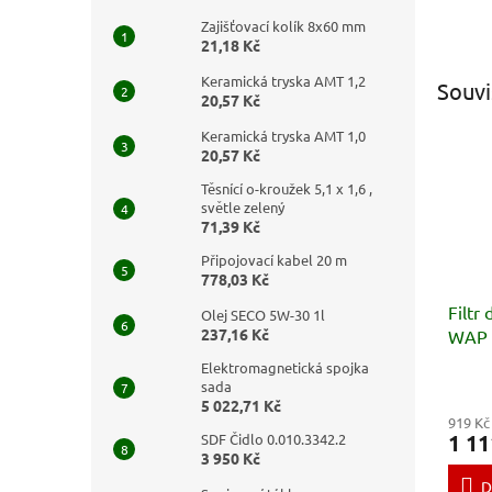
Zajišťovací kolík 8x60 mm
21,18 Kč
Keramická tryska AMT 1,2
Souvi
20,57 Kč
Keramická tryska AMT 1,0
20,57 Kč
Těsnící o-kroužek 5,1 x 1,6 ,
světle zelený
71,39 Kč
Připojovací kabel 20 m
778,03 Kč
Filtr
Olej SECO 5W-30 1l
237,16 Kč
WAP 
- ST,
Elektromagnetická spojka
MULT
sada
5 022,71 Kč
919 Kč
1 11
SDF Čidlo 0.010.3342.2
3 950 Kč
D