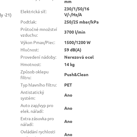
mm
230/1/50/16
Elektrická síť
:
V/-/Hz/A
y -21)
Podtlak
:
250/25 mbar/kPa
Průtočné množství
3700 l/min
vzduchu
:
Výkon Pmax/Piec
:
1500/1200 W
Hlučnost
:
59 dB(A)
Provedení nádoby
:
Nerezová ocel
Hmotnost
:
14 kg
Způsob oklepu
Push&Clean
filtru
:
Typ hlavního filtru
:
PET
Antistatický
Ano
systém
:
Auto zap/vyp pro
Ano
elek. nářadí
:
Extra zásuvka pro
Ano
nářadí
:
Ovládání rychlosti
Ano