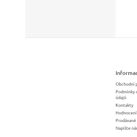
Z
á
p
a
t
Informac
í
Obchodní 
Podmínky 
údajů
Kontakty
Hodnocení
Prodávané
Napište n