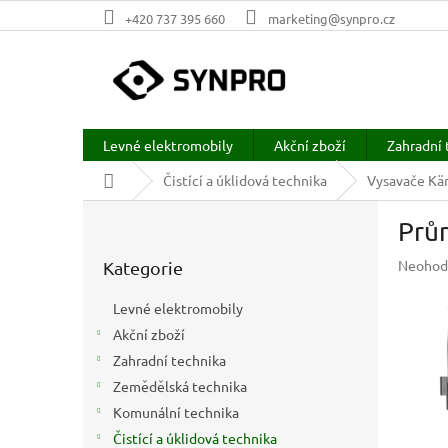
Přejít
+420 737 395 660
marketing@synpro.cz
na
obsah
Levné elektromobily
Akční zboží
Zahradní 
Domů
Čistící a úklidová technika
Vysavače Kär
P
Prům
o
Přeskočit
s
Průměr
Neohod
Kategorie
kategorie
t
hodnoc
r
produkt
Levné elektromobily
a
je
Akční zboží
n
0,0
z
Zahradní technika
n
5
í
Zemědělská technika
hvězdič
p
Komunální technika
a
Čistící a úklidová technika