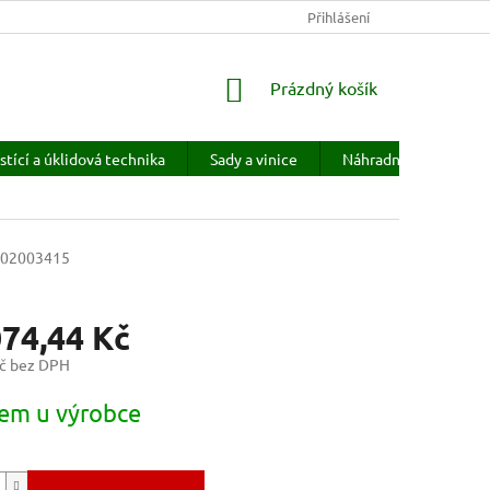
KONTAKTY
HODNOCENÍ OBCHODU
Přihlášení
PRODÁVANÉ ZNAČKY
NÁKUPNÍ
Prázdný košík
KOŠÍK
stící a úklidová technika
Sady a vinice
Náhradní díly
H
02003415
074,44 Kč
č bez DPH
em u výrobce