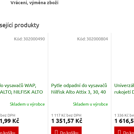
Vrácení, výměna zboží
sející produkty
Kód:
302000490
Kód:
302000804
 do vysavačů WAP,
Pytle odpadní do vysavačů
Univerzál
ALTO, NILFISK ALTO
Nilfisk Alto Attix 3, 30, 40
rukojetí
 XL, SQ, AERO, ATTIX,
- 5 ks
Skladem u výrobce
Skladem u výrobce
I
 bez DPH
1 117 Kč bez DPH
1 336 Kč b
1,99 Kč
1 351,57 Kč
1 616,5
o košíku
Do košíku
Do ko