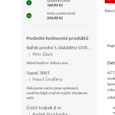
Spojovací táhlo
160,93 Kč
Balení
Hrdlo přední DN36
350,90 Kč
Poslední hodnocení produktů
Popi
Ráfek přední 5.50AX8H2 OTRSK21.06 - N325111027
Petr Záviš
|
Hodnocení produktu je 5 z 5 hvězdiček.
Det
Velmi kvalitní .dobrá cena.
Sypač 300 l
ATT
mokr
Pavol Šindléry
|
Hodnocení produktu je 5 z 5 hvězdiček.
lam
Děkujeme zatím jsme spokojeni,
rob
uvidíme když značně sněžit a budeme
odol
solit.
Čistič trubek 8 m
Radek Prochazka
|