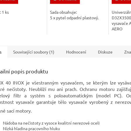
: 1 ks
Sada obsahuje:
Univerzáln
5 x pytel odpadní plastový.
D32X3500 
vysavače A
AERO
s
Související soubory (1)
Hodnocení
Diskuze
Zna
ailní popis produktu
IX 40 INOX je všestranným vysavačem, se kterým lze vysáva
é nečistoty. Neublíží mu ani prach. Ochranu motoru zajišťuj
elový filtr a systém s poloautomatickým (model PC). O
ustnost vysavače garantuje tělo vysavače vyrobený z nerezov
né sací motory.
Nádoba na nečistoty z vysoce kvalitní nerezové oceli
Nízká hladina pracovního hluku