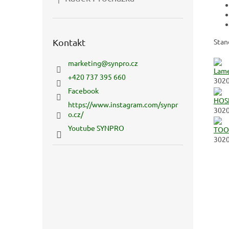
Hodnocení produktu je 5 z 5 hvězdiček.
Kontakt
Stan
marketing
@
synpro.cz
Lame
+420 737 395 660
302
Facebook
HOS
https://www.instagram.com/synpr
302
o.cz/
Youtube SYNPRO
TOO
302