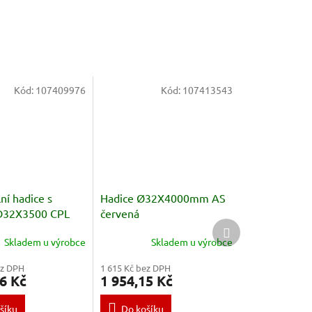
Kód:
107409976
Kód:
107413543
ní hadice s
Hadice Ø32X4000mm AS
 D32X3500 CPL
červená
Další
produkt
Skladem u výrobce
Skladem u výrobce
ez DPH
1 615 Kč bez DPH
6 Kč
1 954,15 Kč
šíku
Do košíku