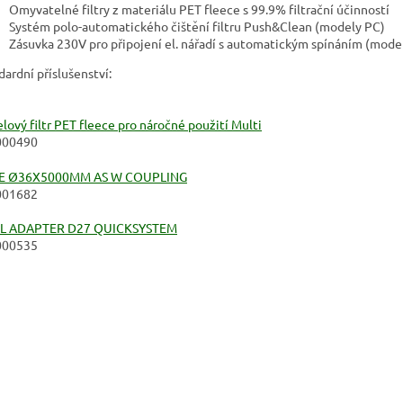
Omyvatelné filtry z materiálu PET fleece s 99.9% filtrační účinností
Systém polo-automatického čištění filtru Push&Clean (modely PC)
Zásuvka 230V pro připojení el. nářadí s automatickým spínáním (model
dardní příslušenství:
lový filtr PET fleece pro náročné použití Multi
000490
E Ø36X5000MM AS W COUPLING
001682
L ADAPTER D27 QUICKSYSTEM
000535