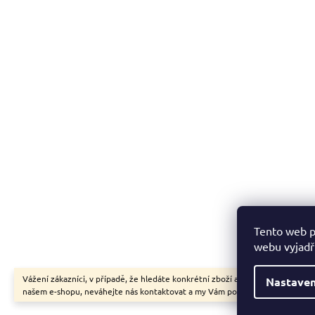
Tento web p
webu vyjadřu
Vážení zákazníci, v případě, že hledáte konkrétní zboží a my jej nemáme v
Nastaven
našem e-shopu, neváhejte nás kontaktovat a my Vám pomůžeme s výběrem.