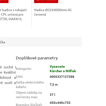
í hadice s rukojetí
Hadice Ø32X4000mm AS
CPL určená pro
červená
TTIX, MAXXI II,
čka
Doplňkové parametry
Vysavače
t suché i
Kategorie
:
Kärcher a Nilfisk
e kvalitní
EAN
:
4005337137388
dolnost a
é oceli a
Délka elektrického
7,5 m
kabelu
:
Objem nádoby na
37 l
nečistoty max
:
450x440x735
Rozměry (DxŠxV)
: