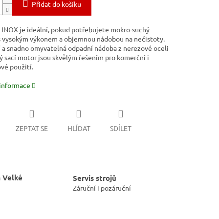
Přidat do košíku
 INOX je ideální, pokud potřebujete mokro-suchý
s vysokým výkonem a objemnou nádobou na nečistoty.
 a snadno omyvatelná odpadní nádoba z nerezové oceli
ý sací motor jsou skvělým řešením pro komerční i
vé použití.
 informace
ZEPTAT SE
HLÍDAT
SDÍLET
 Velké
Servis strojů
Záruční i pozáruční