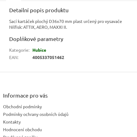
Detailní popis produktu
Sací kartáček plochý D36x70 mm plast určený pro vysavače
Nilfisk: ATTIX, AERO, MAXXI II.
Doplňkové parametry
Kategorie
:
Hubice
EAN
:
4005337051462
Z
á
p
a
Informace pro vás
t
Obchodní podmínky
í
Podmínky ochrany osobních údajů
Kontakty
Hodnocení obchodu
Prodávané značky