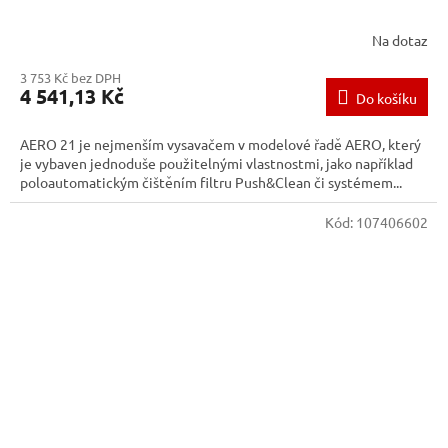
Na dotaz
3 753 Kč bez DPH
4 541,13 Kč
Do košíku
AERO 21 je nejmenším vysavačem v modelové řadě AERO, který
je vybaven jednoduše použitelnými vlastnostmi, jako například
poloautomatickým čištěním filtru Push&Clean či systémem...
Kód:
107406602