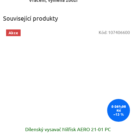
Vrácení, výměna zboží
Související produkty
Kód:
107406600
Akce
5 261,08
Kč
–13 %
Dílenský vysavač Nilfisk AERO 21-01 PC