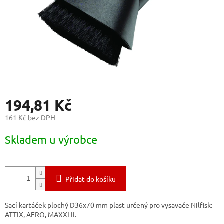
194,81 Kč
161 Kč bez DPH
Měrná
Skladem u výrobce
cena:
Přidat do košíku
Sací kartáček plochý D36x70 mm plast určený pro vysavače Nilfisk:
ATTIX, AERO, MAXXI II.