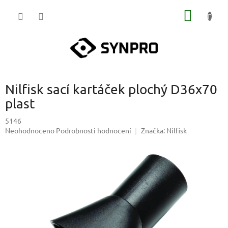
Přejít
NÁKUP
na
obsah
KOŠÍK
Nilfisk sací kartáček plochý D36x70
plast
5146
Průměrné
Neohodnoceno
Podrobnosti hodnocení
Značka:
Nilfisk
hodnocení
produktu
je
0,0
z
5
hvězdiček.