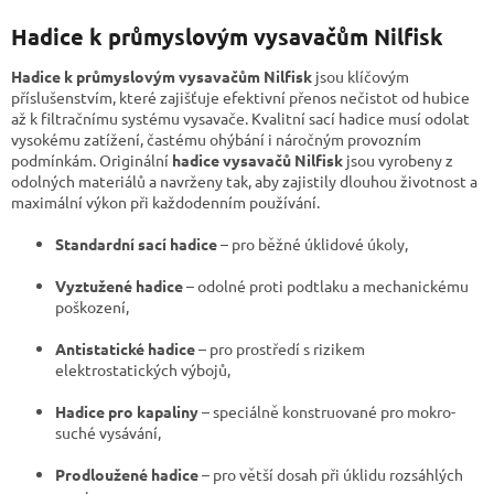
v
l
Hadice k průmyslovým vysavačům Nilfisk
á
d
Hadice k průmyslovým vysavačům Nilfisk
jsou klíčovým
a
příslušenstvím, které zajišťuje efektivní přenos nečistot od hubice
c
až k filtračnímu systému vysavače. Kvalitní sací hadice musí odolat
í
vysokému zatížení, častému ohýbání i náročným provozním
p
podmínkám. Originální
hadice vysavačů Nilfisk
jsou vyrobeny z
r
odolných materiálů a navrženy tak, aby zajistily dlouhou životnost a
v
maximální výkon při každodenním používání.
k
y
Standardní sací hadice
– pro běžné úklidové úkoly,
v
ý
Vyztužené hadice
– odolné proti podtlaku a mechanickému
p
poškození,
i
s
Antistatické hadice
– pro prostředí s rizikem
u
elektrostatických výbojů,
Hadice pro kapaliny
– speciálně konstruované pro mokro-
suché vysávání,
Prodloužené hadice
– pro větší dosah při úklidu rozsáhlých