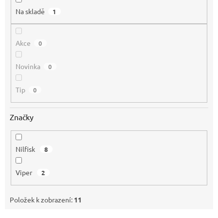
Na skladě
1
Akce
0
Novinka
0
Tip
0
Značky
Nilfisk
8
Viper
2
Položek k zobrazení:
11