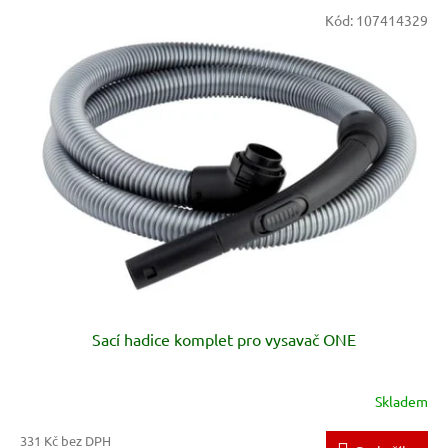
V
Kód:
107414329
ý
p
i
s
p
r
o
d
u
k
t
ů
Sací hadice komplet pro vysavač ONE
Skladem
331 Kč bez DPH