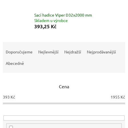
Sací hadice Viper D32x2000 mm
Skladem u výrobce
393,25 Kč
Ř
a
Doporučujeme
Nejlevnější
Nejdražší
Nejprodávanější
z
e
Abecedně
n
í
p
Cena
r
o
393
Kč
1955
Kč
d
u
k
t
ů