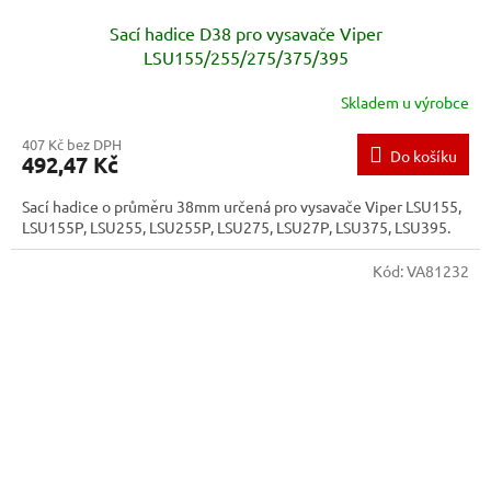
Sací hadice D38 pro vysavače Viper
LSU155/255/275/375/395
Skladem u výrobce
407 Kč bez DPH
Do košíku
492,47 Kč
Sací hadice o průměru 38mm určená pro vysavače Viper LSU155,
LSU155P, LSU255, LSU255P, LSU275, LSU27P, LSU375, LSU395.
Kód:
VA81232