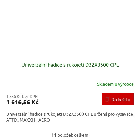
Univerzální hadice s rukojetí D32X3500 CPL
Skladem u výrobce
1 336 Kč bez DPH
Do košíku
1 616,56 Kč
Univerzální hadice s rukojetí D32X3500 CPL určená pro vysavače
ATTIX, MAXXI II, AERO
11
položek celkem
O