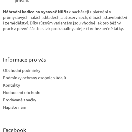
prostor.
Náhradní hadice na vysavač Nilfisk
nacházejí uplatnění v
průmyslových halách, skladech, autoservisech, dílnách, stavebnictví
i zemědělství. Díky různým variantám jsou vhodné jak pro běžný
prach a pevné částice, tak pro kapaliny, oleje či nebezpečné látky.
Z
á
p
a
Informace pro vás
t
Obchodní podmínky
í
Podmínky ochrany osobních údajů
Kontakty
Hodnocení obchodu
Prodávané značky
Napište nám
Facebook