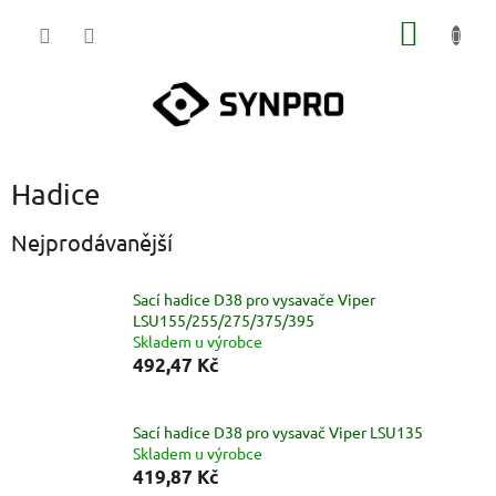
Přejít
NÁKUP
na
obsah
KOŠÍK
Hadice
Nejprodávanější
Sací hadice D38 pro vysavače Viper
LSU155/255/275/375/395
Skladem u výrobce
492,47 Kč
Sací hadice D38 pro vysavač Viper LSU135
Skladem u výrobce
419,87 Kč