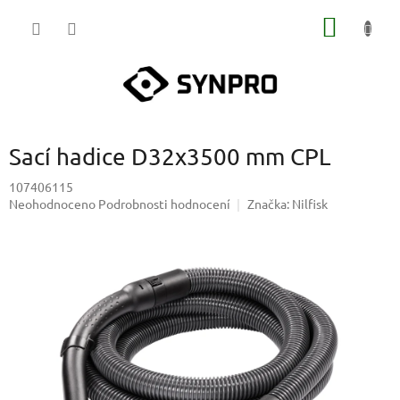
Přejít
NÁKUP
na
obsah
KOŠÍK
Sací hadice D32x3500 mm CPL
107406115
Průměrné
Neohodnoceno
Podrobnosti hodnocení
Značka:
Nilfisk
hodnocení
produktu
je
0,0
z
5
hvězdiček.