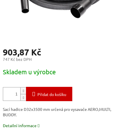
903,87 Kč
747 Kč bez DPH
Měrná
Skladem u výrobce
cena:
Přidat do košíku
Sací hadice D32x3500 mm určená pro vysavače AERO,MULTI,
BUDDY.
Detailní informace