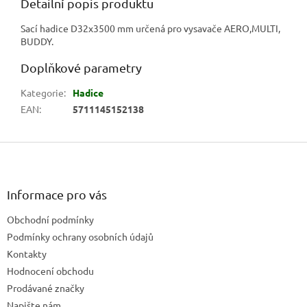
Detailní popis produktu
Sací hadice D32x3500 mm určená pro vysavače AERO,MULTI,
BUDDY.
Doplňkové parametry
Kategorie
:
Hadice
EAN
:
5711145152138
Z
á
p
a
Informace pro vás
t
Obchodní podmínky
í
Podmínky ochrany osobních údajů
Kontakty
Hodnocení obchodu
Prodávané značky
Napište nám