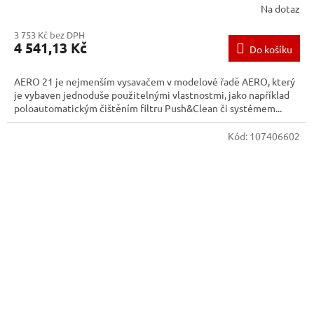
Na dotaz
3 753 Kč bez DPH
4 541,13 Kč
Do košíku
AERO 21 je nejmenším vysavačem v modelové řadě AERO, který
je vybaven jednoduše použitelnými vlastnostmi, jako například
poloautomatickým čištěním filtru Push&Clean či systémem...
Kód:
107406602