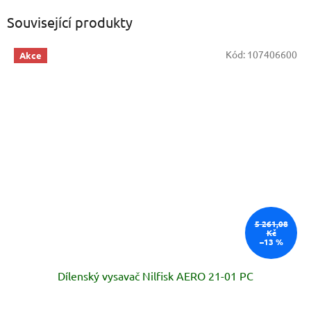
Související produkty
Kód:
107406600
Akce
5 261,08
Kč
–13 %
Dílenský vysavač Nilfisk AERO 21-01 PC