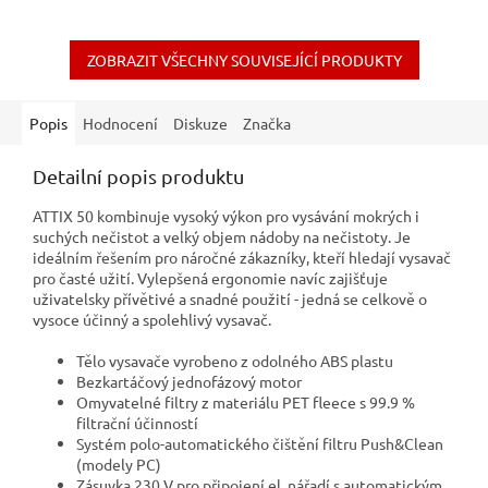
ZOBRAZIT VŠECHNY SOUVISEJÍCÍ PRODUKTY
Popis
Hodnocení
Diskuze
Značka
Detailní popis produktu
ATTIX 50 kombinuje vysoký výkon pro vysávání mokrých i
suchých nečistot a velký objem nádoby na nečistoty. Je
ideálním řešením pro náročné zákazníky, kteří hledají vysavač
pro časté užití. Vylepšená ergonomie navíc zajišťuje
uživatelsky přívětivé a snadné použití - jedná se celkově o
vysoce účinný a spolehlivý vysavač.
Tělo vysavače vyrobeno z odolného ABS plastu
Bezkartáčový jednofázový motor
Omyvatelné filtry z materiálu PET fleece s 99.9 %
filtrační účinností
Systém polo-automatického čištění filtru Push&Clean
(modely PC)
Zásuvka 230 V pro připojení el. nářadí s automatickým