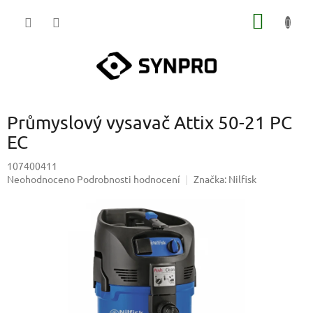
Přejít
NÁKUP
na
obsah
KOŠÍK
Průmyslový vysavač Attix 50-21 PC
EC
107400411
Průměrné
Neohodnoceno
Podrobnosti hodnocení
Značka:
Nilfisk
hodnocení
produktu
je
0,0
z
5
hvězdiček.