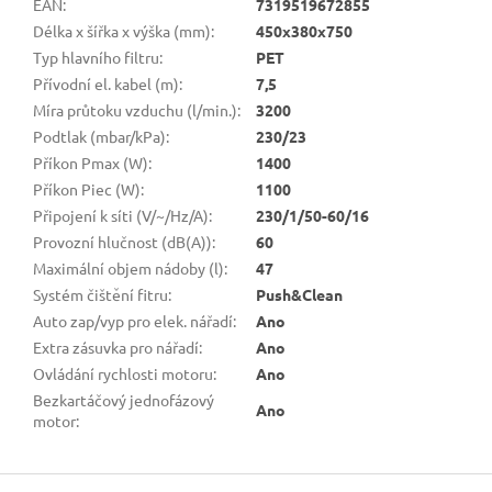
EAN
:
7319519672855
Délka x šířka x výška (mm)
:
450x380x750
Typ hlavního filtru
:
PET
Přívodní el. kabel (m)
:
7,5
Míra průtoku vzduchu (l/min.)
:
3200
Podtlak (mbar/kPa)
:
230/23
Příkon Pmax (W)
:
1400
Příkon Piec (W)
:
1100
Připojení k síti (V/~/Hz/A)
:
230/1/50-60/16
Provozní hlučnost (dB(A))
:
60
Maximální objem nádoby (l)
:
47
Systém čištění fitru
:
Push&Clean
Auto zap/vyp pro elek. nářadí
:
Ano
Extra zásuvka pro nářadí
:
Ano
Ovládání rychlosti motoru
:
Ano
Bezkartáčový jednofázový
Ano
motor
:
Z