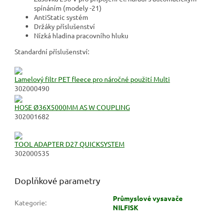
spínáním (modely -21)
AntiStatic systém
Držáky příslušenství
Nízká hladina pracovního hluku
Standardní příslušenství:
Lamelový filtr PET fleece pro náročné použití Multi
302000490
HOSE Ø36X5000MM AS W COUPLING
302001682
TOOL ADAPTER D27 QUICKSYSTEM
302000535
Doplňkové parametry
Průmyslové vysavače
Kategorie
:
NILFISK