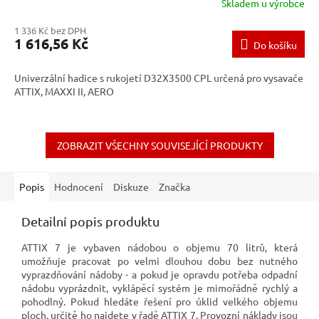
Skladem u výrobce
1 336 Kč bez DPH
1 616,56 Kč
Do košíku
Univerzální hadice s rukojetí D32X3500 CPL určená pro vysavače
ATTIX, MAXXI II, AERO
ZOBRAZIT VŠECHNY SOUVISEJÍCÍ PRODUKTY
Popis
Hodnocení
Diskuze
Značka
Detailní popis produktu
ATTIX 7 je vybaven nádobou o objemu 70 litrů, která
umožňuje pracovat po velmi dlouhou dobu bez nutného
vyprazdňování nádoby - a pokud je opravdu potřeba odpadní
nádobu vyprázdnit, vyklápěcí systém je mimořádně rychlý a
pohodlný. Pokud hledáte řešení pro úklid velkého objemu
ploch, určitě ho najdete v řadě ATTIX 7. Provozní náklady jsou