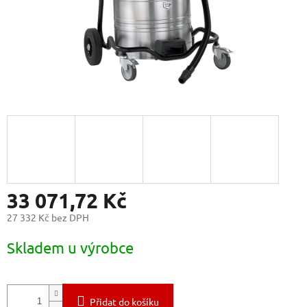
33 071,72 Kč
27 332 Kč bez DPH
Měrná
Skladem u výrobce
cena:
Přidat do košíku