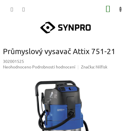
Přejít
NÁKUP
na
obsah
KOŠÍK
Průmyslový vysavač Attix 751-21
302001525
Průměrné
Neohodnoceno
Podrobnosti hodnocení
Značka:
Nilfisk
hodnocení
produktu
je
0,0
z
5
hvězdiček.