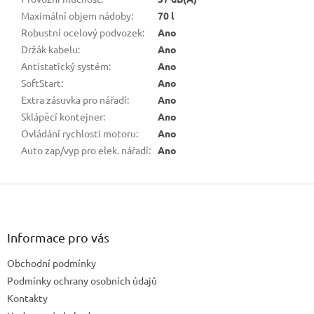
Maximální objem nádoby
:
70 l
Robustní ocelový podvozek
:
Ano
Držák kabelu
:
Ano
Antistatický systém
:
Ano
SoftStart
:
Ano
Extra zásuvka pro nářadí
:
Ano
Sklápěcí kontejner
:
Ano
Ovládání rychlosti motoru
:
Ano
Auto zap/vyp pro elek. nářadí
:
Ano
Z
á
p
a
Informace pro vás
t
Obchodní podmínky
í
Podmínky ochrany osobních údajů
Kontakty