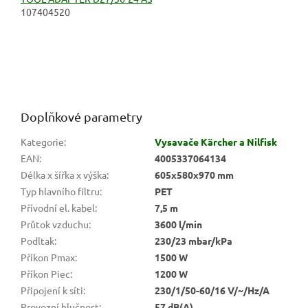
107404520
Doplňkové parametry
Kategorie
:
Vysavače Kärcher a Nilfisk
EAN
:
4005337064134
Délka x šířka x výška
:
605x580x970 mm
Typ hlavního filtru
:
PET
Přívodní el. kabel
:
7,5 m
Průtok vzduchu
:
3600 l/min
Podltak
:
230/23 mbar/kPa
Příkon Pmax
:
1500 W
Příkon Piec
:
1200 W
Připojení k síti
:
230/1/50-60/16 V/~/Hz/A
Provozní hlučnost
:
57 dB(A)