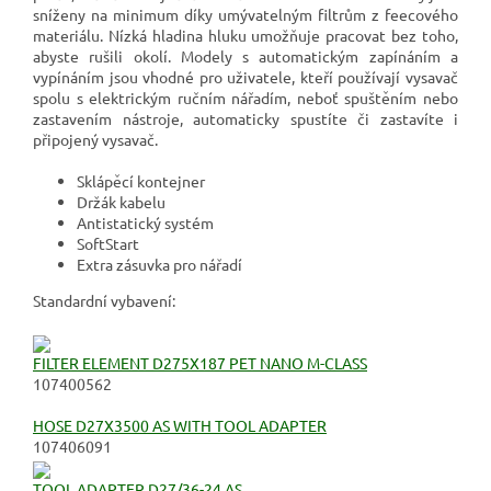
sníženy na minimum díky umývatelným filtrům z feecového
materiálu. Nízká hladina hluku umožňuje pracovat bez toho,
abyste rušili okolí. Modely s automatickým zapínáním a
vypínáním jsou vhodné pro uživatele, kteří používají vysavač
spolu s elektrickým ručním nářadím, neboť spuštěním nebo
zastavením nástroje, automaticky spustíte či zastavíte i
připojený vysavač.
Sklápěcí kontejner
Držák kabelu
Antistatický systém
SoftStart
Extra zásuvka pro nářadí
Standardní vybavení:
FILTER ELEMENT D275X187 PET NANO M-CLASS
107400562
HOSE D27X3500 AS WITH TOOL ADAPTER
107406091
TOOL ADAPTER D27/36-24 AS