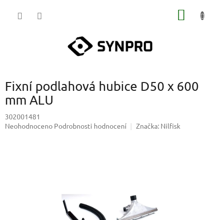
Přejít
NÁKUP
na
obsah
KOŠÍK
Fixní podlahová hubice D50 x 600
mm ALU
302001481
Průměrné
Neohodnoceno
Podrobnosti hodnocení
Značka:
Nilfisk
hodnocení
produktu
je
0,0
z
5
hvězdiček.