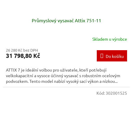
Průmyslový vysavač Attix 751-11
Skladem u výrobce
26 280 Kč bez DPH
31 798,80 Kč
Do košíku
ATTIX 7 je ideální volbou pro uživatele, kteří potřebují
velkokapacitní a vysoce účinný vysavač s robustním ocelovým
podvozkem. Tento model nabízí vysoký sací výkon a nízkou...
Kód:
302001525