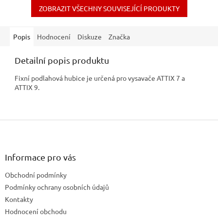
ZOBRAZIT VŠECHNY SOUVISEJÍCÍ PRODUKTY
Popis
Hodnocení
Diskuze
Značka
Detailní popis produktu
Fixní podlahová hubice je určená pro vysavače ATTIX 7 a
ATTIX 9.
Z
á
p
a
Informace pro vás
t
Obchodní podmínky
í
Podmínky ochrany osobních údajů
Kontakty
Hodnocení obchodu