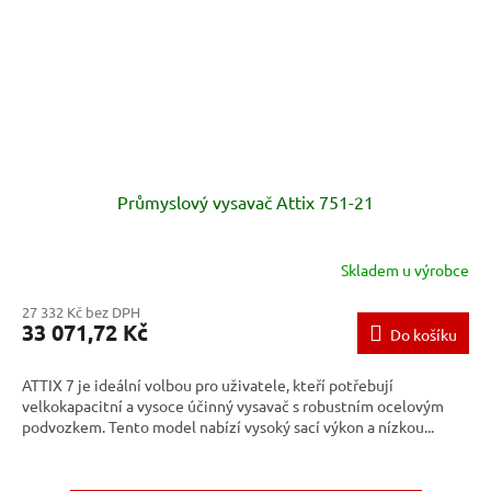
Průmyslový vysavač Attix 751-21
Skladem u výrobce
27 332 Kč bez DPH
33 071,72 Kč
Do košíku
ATTIX 7 je ideální volbou pro uživatele, kteří potřebují
velkokapacitní a vysoce účinný vysavač s robustním ocelovým
podvozkem. Tento model nabízí vysoký sací výkon a nízkou...