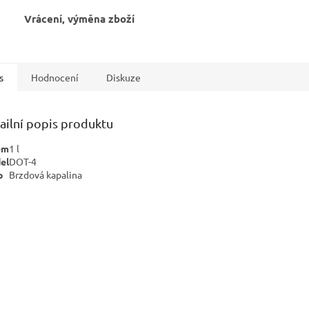
Vrácení, výměna zboží
s
Hodnocení
Diskuze
ailní popis produktu
em
1
l
el
DOT-4
p
Brzdová kapalina