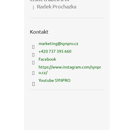
Radek Prochazka
|
Hodnocení produktu je 5 z 5 hvězdiček.
Kontakt
marketing
@
synpro.cz
+420 737 395 660
Facebook
https://www.instagram.com/synpr
o.cz/
Youtube SYNPRO