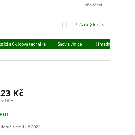
KONTAKTY
HODNOCENÍ OBCHODU
Přihlášení
PRODÁVANÉ ZNAČKY
NÁKUPNÍ
Prázdný košík
KOŠÍK
stící a úklidová technika
Sady a vinice
Náhradní díly
H
,23 Kč
bez DPH
dem
oručit do:
11.8.2026