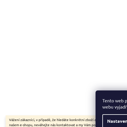
Tento web p
webu vyjadřu
Vážení zákazníci, v případě, že hledáte konkrétní zboží a my jej nemáme v
Nastaven
našem e-shopu, neváhejte nás kontaktovat a my Vám pomůžeme s výběrem.