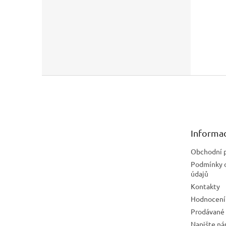
Z
á
p
a
t
Informac
í
Obchodní 
Podmínky 
údajů
Kontakty
Hodnocení
Prodávané
Napište n