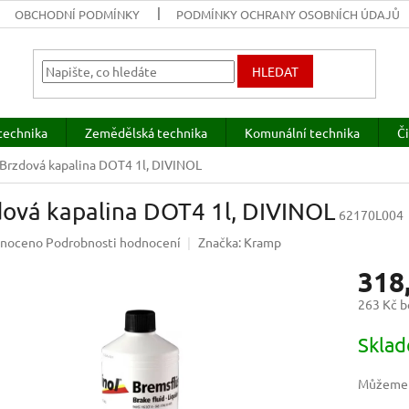
OBCHODNÍ PODMÍNKY
PODMÍNKY OCHRANY OSOBNÍCH ÚDAJŮ
HLEDAT
technika
Zemědělská technika
Komunální technika
Či
Brzdová kapalina DOT4 1l, DIVINOL
dová kapalina DOT4 1l, DIVINOL
62170L004
né
noceno
Podrobnosti hodnocení
Značka:
Kramp
ení
318
u
263 Kč 
Měrná
Skla
cena:
ek.
Můžeme d