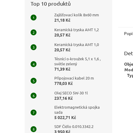
Top 10 produktů
Zajišťovací kolík 8x60 mm
21,18 Kč
Keramická tryska AMT 1,2
Popi
20,57 Kč
Keramická tryska AMT 1,0
20,57 Kč
Det
Těsnící o-kroužek 5,1 x 1,6 ,
světle zelený
Obj
71,39 Kč
Mod
Ty
Připojovací kabel 20 m
778,03 Kč
Olej SECO 5W-30 1l
237,16 Kč
Elektromagnetická spojka
sada
5 022,71 Kč
SDF Čidlo 0.010.3342.2
3 950 Kč