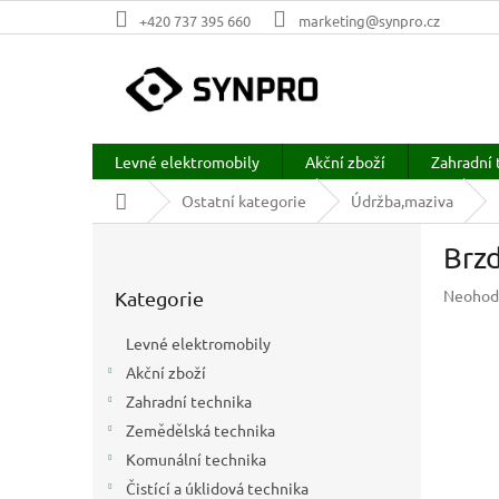
Přejít
+420 737 395 660
marketing@synpro.cz
na
obsah
Levné elektromobily
Akční zboží
Zahradní 
Domů
Ostatní kategorie
Údržba,maziva
P
Brz
o
Přeskočit
s
Průměr
Neohod
Kategorie
kategorie
t
hodnoc
r
produkt
Levné elektromobily
a
je
Akční zboží
n
0,0
z
Zahradní technika
n
5
í
Zemědělská technika
hvězdič
p
Komunální technika
a
Čistící a úklidová technika