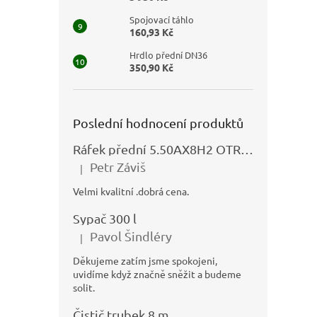
Spojovací táhlo
160,93 Kč
Hrdlo přední DN36
350,90 Kč
Poslední hodnocení produktů
Ráfek přední 5.50AX8H2 OTRSK21.06 - N325111027
Petr Záviš
|
Hodnocení produktu je 5 z 5 hvězdiček.
Velmi kvalitní .dobrá cena.
Sypač 300 l
Pavol Šindléry
|
Hodnocení produktu je 5 z 5 hvězdiček.
Děkujeme zatím jsme spokojeni,
uvidíme když značně sněžit a budeme
solit.
Čistič trubek 8 m