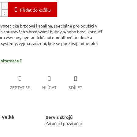
Přidat do košíku
syntetická brzdová kapalina, speciálně pro použití v
h soustavách s brzdovými bubny a/nebo brzd. kotouči.
ro všechny hydraulické automobilové brzdové a
systémy, vyjma zařízení, kde se používají minerální
 informace
ZEPTAT SE
HLÍDAT
SDÍLET
 Velké
Servis strojů
Záruční i pozáruční