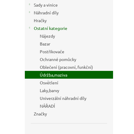
n
Sady a vinice
e
Náhradní díly
l
Hračky
Ostatní kategorie
Nájezdy
Bazar
Postřikovače
Ochranné pomůcky
Oblečení (pracovní, funkční)
Údržba,maziva
Osvětlení
Laky,barvy
Univerzální náhradní díly
NÁŘADÍ
Značky