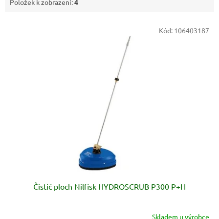
Položek k zobrazení:
4
V
Kód:
106403187
ý
p
i
s
p
r
o
d
u
k
t
ů
Čistič ploch Nilfisk HYDROSCRUB P300 P+H
Skladem u výrobce