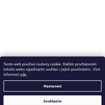
Tento web používá soubory cookie. Dalším procházením
tohoto webu vyjadřujete souhlas s jejich používáním.. Více
informací
zde
.
Nastavení
Vážení zákazníci, v případě, že hledáte konkrétní zboží a my jej
nemáme v našem e-shopu, neváhejte nás kontaktovat a my Vám
Souhlasím
pomůžeme s výběrem.