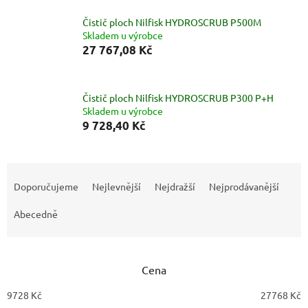
Čistič ploch Nilfisk HYDROSCRUB P500M
Skladem u výrobce
27 767,08 Kč
Čistič ploch Nilfisk HYDROSCRUB P300 P+H
Skladem u výrobce
9 728,40 Kč
Ř
a
Doporučujeme
Nejlevnější
Nejdražší
Nejprodávanější
z
e
Abecedně
n
í
p
Cena
r
o
9728
Kč
27768
Kč
d