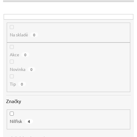
u
k
t
ů
Na skladě
0
Akce
0
Novinka
0
Tip
0
Značky
Nilfisk
4