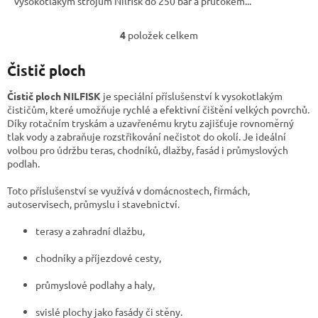
vysokotlakým strojům Nilfisk do 250 bar a průtokem...
4
položek celkem
O
v
l
Čistič ploch
á
d
Čistič ploch NILFISK
je speciální příslušenství k vysokotlakým
a
čističům, které umožňuje rychlé a efektivní čištění velkých povrchů.
c
Díky rotačním tryskám a uzavřenému krytu zajišťuje rovnoměrný
í
tlak vody a zabraňuje rozstřikování nečistot do okolí. Je ideální
p
volbou pro údržbu teras, chodníků, dlažby, fasád i průmyslových
r
podlah.
v
k
Toto příslušenství se využívá v domácnostech, firmách,
y
autoservisech, průmyslu i stavebnictví.
v
ý
terasy a zahradní dlažbu,
p
i
chodníky a příjezdové cesty,
s
u
průmyslové podlahy a haly,
svislé plochy jako fasády či stěny.