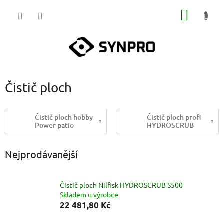
Přejít
NÁKUP
na
obsah
KOŠÍK
Čistič ploch
Čistič ploch hobby
Čistič ploch profi
Power patio
HYDROSCRUB
Nejprodávanější
Čistič ploch Nilfisk HYDROSCRUB S500
Skladem u výrobce
22 481,80 Kč