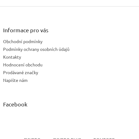
Z
á
p
a
Informace pro vás
t
Obchodní podmínky
í
Podmínky ochrany osobních údajů
Kontakty
Hodnocení obchodu
Prodávané značky
Napište nám
Facebook