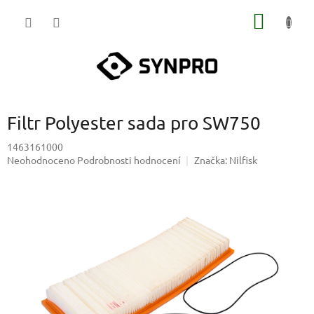
Přejít
NÁKUP
na
obsah
KOŠÍK
Filtr Polyester sada pro SW750
1463161000
Průměrné
Neohodnoceno
Podrobnosti hodnocení
Značka:
Nilfisk
hodnocení
produktu
je
0,0
z
5
hvězdiček.