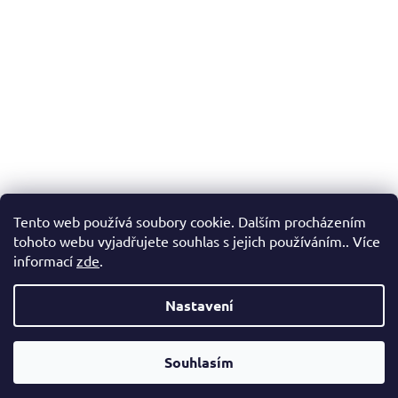
Tento web používá soubory cookie. Dalším procházením
tohoto webu vyjadřujete souhlas s jejich používáním.. Více
informací
zde
.
Nastavení
Vážení zákazníci, v případě, že hledáte konkrétní zboží a my jej
nemáme v našem e-shopu, neváhejte nás kontaktovat a my Vám
Souhlasím
pomůžeme s výběrem.