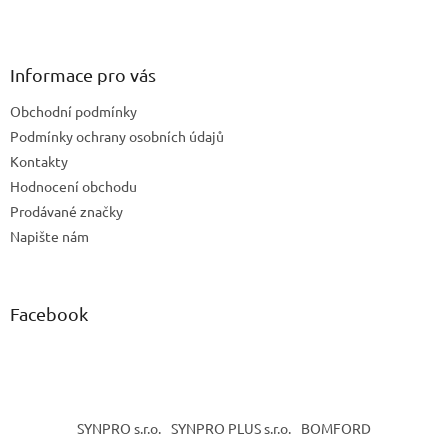
Z
á
p
a
Informace pro vás
t
Obchodní podmínky
í
Podmínky ochrany osobních údajů
Kontakty
Hodnocení obchodu
Prodávané značky
Napište nám
Facebook
SYNPRO s.r.o.
SYNPRO PLUS s.r.o.
BOMFORD