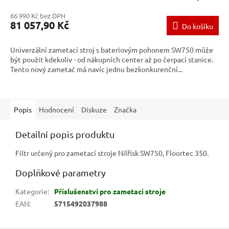
66 990 Kč bez DPH
81 057,90 Kč
Do košíku
Univerzální zametací stroj s bateriovým pohonem SW750 může
být použit kdekoliv - od nákupních center až po čerpací stanice.
Tento nový zametač má navíc jednu bezkonkurenční...
Popis
Hodnocení
Diskuze
Značka
Detailní popis produktu
Filtr určený pro zametací stroje Nilfisk SW750, Floortec 350.
Doplňkové parametry
Kategorie
:
Příslušenství pro zametací stroje
EAN
:
5715492037988