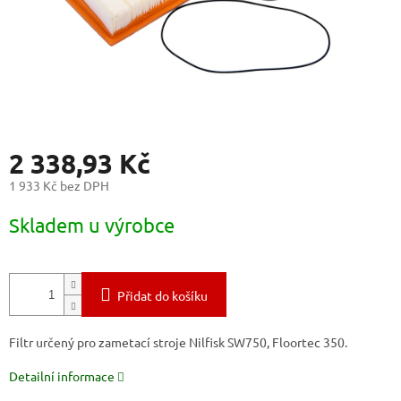
2 338,93 Kč
1 933 Kč bez DPH
Měrná
Skladem u výrobce
cena:
Přidat do košíku
Filtr určený pro zametací stroje Nilfisk SW750, Floortec 350.
Detailní informace