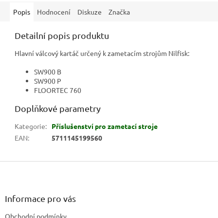
Popis
Hodnocení
Diskuze
Značka
Detailní popis produktu
Hlavní válcový kartáč určený k zametacím strojům Nilfisk:
SW900 B
SW900 P
FLOORTEC 760
Doplňkové parametry
Kategorie
:
Příslušenství pro zametací stroje
EAN
:
5711145199560
Z
á
p
a
Informace pro vás
t
Obchodní podmínky