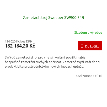
Zametací stroj Sweeper SW900 84B
Skladem u výrobce
134 020 Kč bez DPH
162 164,20 Kč
Do košíku
SW900 zametací stroj pro vnější i vnitřní použití nabízí
bezprašné zametání suchých nečistot. Zametač zvýší Vaši denní
produktivitu prostřednictvím nových inovací: úplná...
Kód:
9084111010