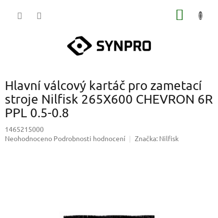
Přejít
NÁKUP
na
obsah
KOŠÍK
Hlavní válcový kartáč pro zametací
stroje Nilfisk 265X600 CHEVRON 6R
PPL 0.5-0.8
1465215000
Průměrné
Neohodnoceno
Podrobnosti hodnocení
Značka:
Nilfisk
hodnocení
produktu
je
0,0
z
5
hvězdiček.