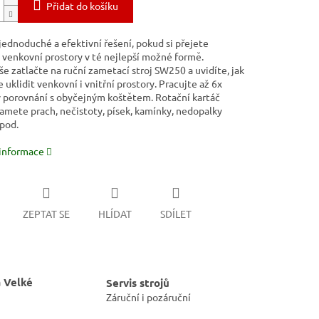
Přidat do košíku
jednoduché a efektivní řešení, pokud si přejete
 venkovní prostory v té nejlepší možné formě.
e zatlačte na ruční zametací stroj SW250 a uvidíte, jak
e uklidit venkovní i vnitřní prostory. Pracujte až 6x
 v porovnání s obyčejným koštětem. Rotační kartáč
amete prach, nečistoty, písek, kamínky, nedopalky
apod.
 informace
ZEPTAT SE
HLÍDAT
SDÍLET
 Velké
Servis strojů
Záruční i pozáruční