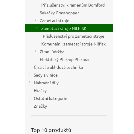
n
Příslušenství k ramenům Bomford
e
Sekačky Grasshopper
l
Zametací stroje
Zametací stroje NILFISK
Příslušenství pro zametací stroje
Komunální, zametací stroje Nilfisk
Zimní údržba
Elektrický Pick-up Pickman
Čistící a úklidová technika
Sady a vinice
Náhradní díly
Hračky
Ostatní kategorie
Značky
Top 10 produktů