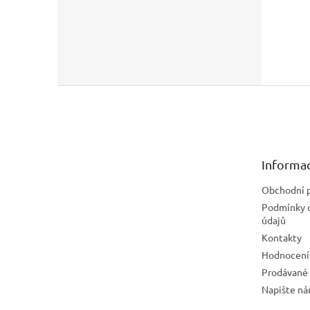
Z
á
p
a
t
Informac
í
Obchodní 
Podmínky 
údajů
Kontakty
Hodnocení
Prodávané
Napište n