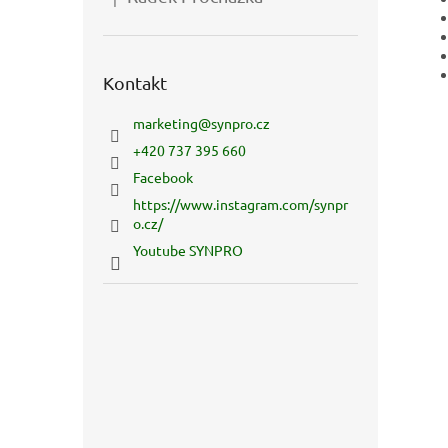
Hodnocení produktu je 5 z 5 hvězdiček.
Kontakt
marketing
@
synpro.cz
+420 737 395 660
Facebook
https://www.instagram.com/synpr
o.cz/
Youtube SYNPRO