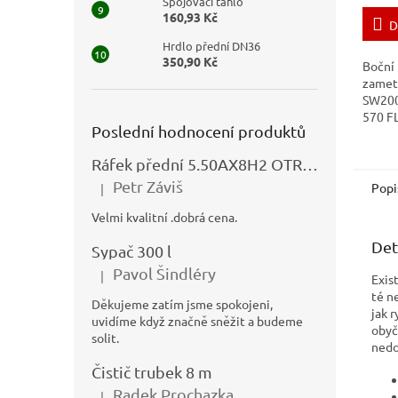
Spojovací táhlo
160,93 Kč
D
Hrdlo přední DN36
350,90 Kč
Boční 
zameta
SW20
570 F
Poslední hodnocení produktů
Ráfek přední 5.50AX8H2 OTRSK21.06 - N325111027
Petr Záviš
Popi
|
Hodnocení produktu je 5 z 5 hvězdiček.
Velmi kvalitní .dobrá cena.
Det
Sypač 300 l
Pavol Šindléry
|
Exis
Hodnocení produktu je 5 z 5 hvězdiček.
té n
Děkujeme zatím jsme spokojeni,
jak r
uvidíme když značně sněžit a budeme
obyč
solit.
nedo
Čistič trubek 8 m
Radek Prochazka
|