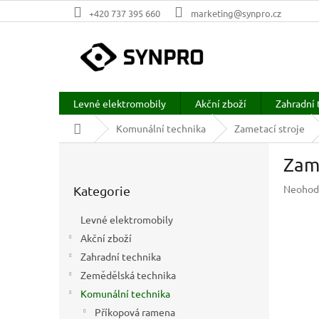
Přejít
+420 737 395 660
marketing@synpro.cz
na
obsah
Levné elektromobily
Akční zboží
Zahradní 
Domů
Komunální technika
Zametací stroje
P
Zam
o
Přeskočit
s
Průměr
Neohod
Kategorie
kategorie
t
hodnoc
r
produkt
Levné elektromobily
a
je
Akční zboží
n
0,0
z
Zahradní technika
n
5
í
Zemědělská technika
hvězdič
p
Komunální technika
a
Příkopová ramena