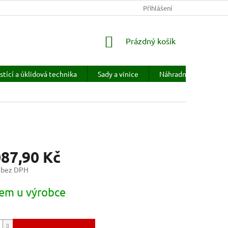
KONTAKTY
HODNOCENÍ OBCHODU
Přihlášení
PRODÁVANÉ ZNAČKY
NÁKUPNÍ
Prázdný košík
KOŠÍK
stící a úklidová technika
Sady a vinice
Náhradní díly
H
087,90 Kč
 bez DPH
em u výrobce