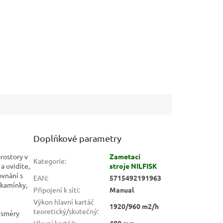
Doplňkové parametry
rostory v
Zametací
Kategorie
:
a uvidíte,
stroje NILFISK
ovnání s
EAN
:
5715492191963
 kamínky,
Připojení k síti
:
Manual
Výkon hlavní kartáč
1920/960 m2/h
teoretický/skutečný
:
 směry