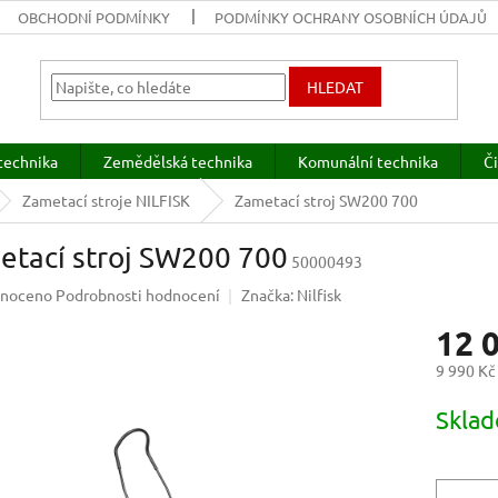
OBCHODNÍ PODMÍNKY
PODMÍNKY OCHRANY OSOBNÍCH ÚDAJŮ
HLEDAT
technika
Zemědělská technika
Komunální technika
Či
Zametací stroje NILFISK
Zametací stroj SW200 700
etací stroj SW200 700
50000493
né
noceno
Podrobnosti hodnocení
Značka:
Nilfisk
ení
12 
u
9 990 Kč
Měrná
Sklad
cena:
ek.