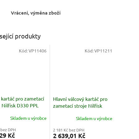
Vrácení, výměna zboží
sející produkty
Kód:
VP11406
Kód:
VP11211
 kartáč pro zametací
Hlavní válcový kartáč pro
e Nilfisk D330 PPL
zametací stroje Nilfisk
250x480 PPL
Skladem u výrobce
Skladem u výrobce
 bez DPH
2 181 Kč bez DPH
29 Kč
2 639,01 Kč