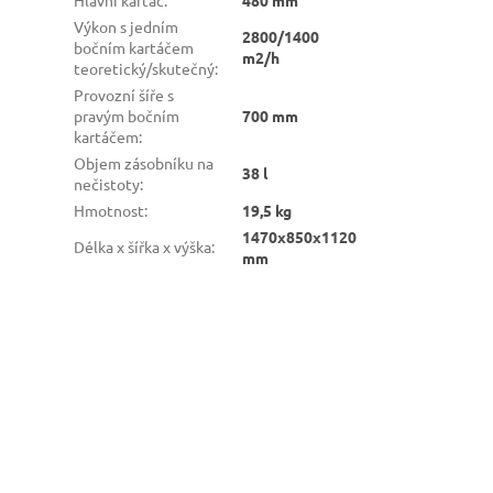
Hlavní kartáč
:
480 mm
Výkon s jedním
2800/1400
bočním kartáčem
m2/h
teoretický/skutečný
:
Provozní šíře s
pravým bočním
700 mm
kartáčem
:
Objem zásobníku na
38 l
nečistoty
:
Hmotnost
:
19,5 kg
1470x850x1120
Délka x šířka x výška
:
mm