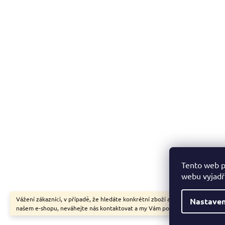
Tento web p
webu vyjadřu
Vážení zákazníci, v případě, že hledáte konkrétní zboží a my jej nemáme v
Nastaven
našem e-shopu, neváhejte nás kontaktovat a my Vám pomůžeme s výběrem.