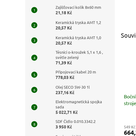
Zajišťovací kolík 8x60 mm
21,18 Kč
Keramická tryska AMT 1,2
20,57 Kč
Souvi
Keramická tryska AMT 1,0
20,57 Kč
Těsnící o-kroužek 5,1 x 1,6 ,
světle zelený
71,39 Kč
Připojovací kabel 20 m
778,03 Kč
Olej SECO 5W-30 1l
237,16 Kč
Boční
Elektromagnetická spojka
stroj
sada
5 022,71 Kč
SDF Čidlo 0.010.3342.2
3 950 Kč
549 Kč
664,