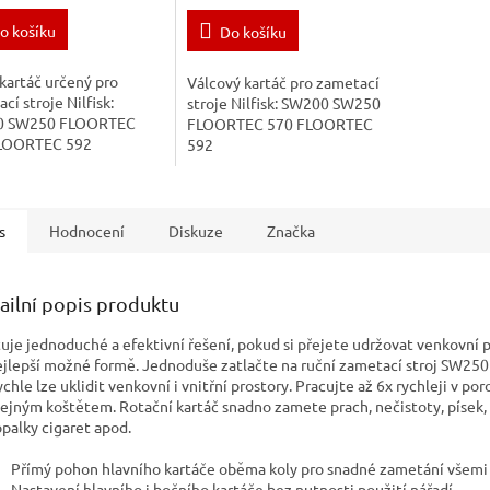
o košíku
Do košíku
kartáč určený pro
Válcový kartáč pro zametací
cí stroje Nilfisk:
stroje Nilfisk: SW200 SW250
0 SW250 FLOORTEC
FLOORTEC 570 FLOORTEC
LOORTEC 592
592
s
Hodnocení
Diskuze
Značka
ailní popis produktu
tuje jednoduché a efektivní řešení, pokud si přejete udržovat venkovní p
ejlepší možné formě. Jednoduše zatlačte na ruční zametací stroj SW250 
ychle lze uklidit venkovní i vnitřní prostory. Pracujte až 6x rychleji v por
ejným koštětem. Rotační kartáč snadno zamete prach, nečistoty, písek,
palky cigaret apod.
Přímý pohon hlavního kartáče oběma koly pro snadné zametání všemi
Nastavení hlavního i bočního kartáče bez nutnosti použití nářadí