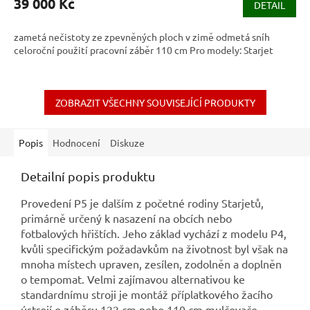
39 000 Kč
DETAIL
zametá nečistoty ze zpevněných ploch v zimě odmetá sníh
celoroční použití pracovní záběr 110 cm Pro modely: Starjet
ZOBRAZIT VŠECHNY SOUVISEJÍCÍ PRODUKTY
Popis
Hodnocení
Diskuze
Detailní popis produktu
Provedení P5 je dalším z početné rodiny Starjetů,
primárně určený k nasazení na obcích nebo
fotbalových hřištích. Jeho základ vychází z modelu P4,
kvůli specifickým požadavkům na životnost byl však na
mnoha místech upraven, zesílen,
zodolněn a doplněn
o tempomat
. Velmi zajímavou alternativou ke
standardnímu stroji je montáž příplatkového žacího
ústrojí o záběru 122 cm nebo 110 cm mulčovače.