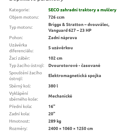
Kategorie
:
SECO zahradní traktory a mulčery
Objem motoru
:
726 ccm
Briggs & Stratton – dvouválec,
Typ motoru
:
Vanguard 627 – 23 HP
Pohon
:
Zadní náprava
Uzávěrka
S uzávěrkou
diferenciálu
:
Žací záběr
:
102 cm
Typ žacího ústrojí
:
Dvourotorové - časované
Spouštění žacího
Elektromagnetická spojka
ústrojí
:
Sběrný koš
:
380 l
Vyklápění
Mechanické
sběrného koše
:
Přední kola
:
16"
Zadní kola
:
20"
Hmotnost
:
289 kg
Rozměry
:
2400 × 1060 × 1250 cm