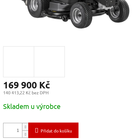
169 900 Kč
140 413,22 Kč bez DPH
Měrná
Skladem u výrobce
cena:
Přidat do košíku