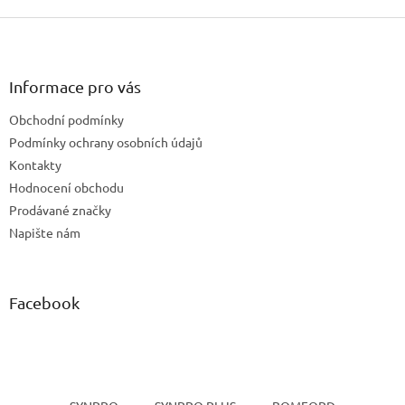
Z
á
p
a
Informace pro vás
t
Obchodní podmínky
í
Podmínky ochrany osobních údajů
Kontakty
Hodnocení obchodu
Prodávané značky
Napište nám
Facebook