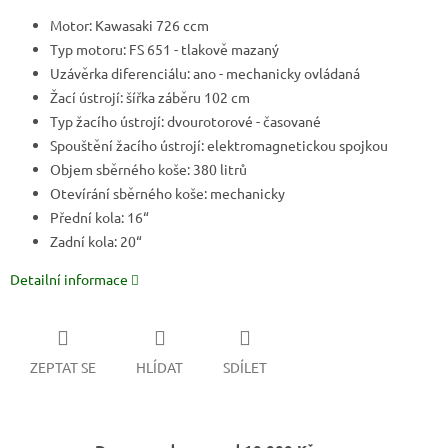
Motor: Kawasaki 726 ccm
Typ motoru: FS 651 - tlakově mazaný
Uzávěrka diferenciálu: ano - mechanicky ovládaná
Žací ústrojí: šířka záběru 102 cm
Typ žacího ústrojí: dvourotorové - časované
Spouštění žacího ústrojí: elektromagnetickou spojkou
Objem sběrného koše: 380 litrů
Otevírání sběrného koše: mechanicky
Přední kola: 16“
Zadní kola: 20“
Detailní informace
ZEPTAT SE
HLÍDAT
SDÍLET