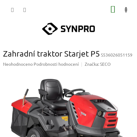
Přejít
NÁKUP
na
obsah
KOŠÍK
Zahradní traktor Starjet P5
S536026051159
Průměrné
Neohodnoceno
Podrobnosti hodnocení
Značka:
SECO
hodnocení
produktu
je
0,0
z
5
hvězdiček.