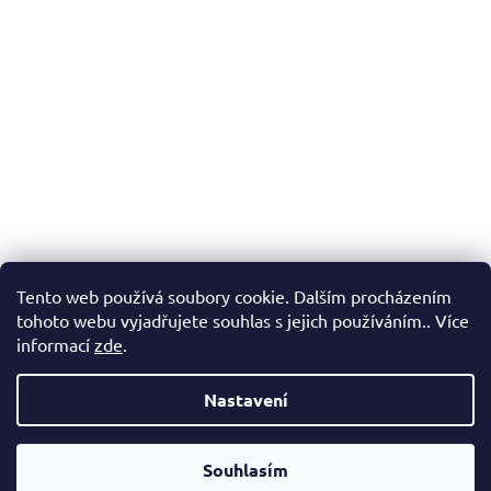
Tento web používá soubory cookie. Dalším procházením
tohoto webu vyjadřujete souhlas s jejich používáním.. Více
informací
zde
.
Nastavení
Vážení zákazníci, v případě, že hledáte konkrétní zboží a my jej
nemáme v našem e-shopu, neváhejte nás kontaktovat a my Vám
Souhlasím
pomůžeme s výběrem.