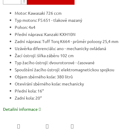
Motor: Kawasaki 726 ccm
Typ motoru: FS 651 - tlakově mazaný
Pohon: 4x4
Přední náprava: Kanzaki KXH10N
Zadní náprava: Tuff Torq K664 - průměr poloosy 25,4 mm
Uzávěrka diferenciálu: ano - mechanicky ovládaná
Žací ústrojí: šířka záběru 102 cm
Typ žacího ústrojí: dvourotorové - časované
Spouštění žacího ústrojí: elektromagnetickou spojkou
Objem sběrného koše: 380 litrů
Otevírání sběrného koše: mechanicky
Přední kola: 16“
Zadní kola: 20“
Detailní informace