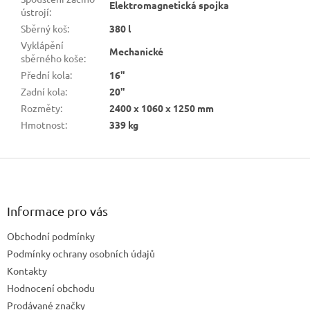
Elektromagnetická spojka
ústrojí
:
Sběrný koš
:
380 l
Vyklápění
Mechanické
sběrného koše
:
Přední kola
:
16"
Zadní kola
:
20"
Rozměty
:
2400 x 1060 x 1250 mm
Hmotnost
:
339 kg
Z
á
p
a
Informace pro vás
t
Obchodní podmínky
í
Podmínky ochrany osobních údajů
Kontakty
Hodnocení obchodu
Prodávané značky