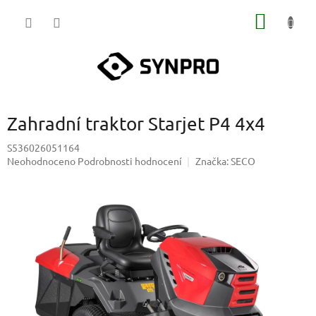
Přejít
NÁKUP
na
obsah
KOŠÍK
Zahradní traktor Starjet P4 4x4
S536026051164
Průměrné
Neohodnoceno
Podrobnosti hodnocení
Značka:
SECO
hodnocení
produktu
je
0,0
z
5
hvězdiček.