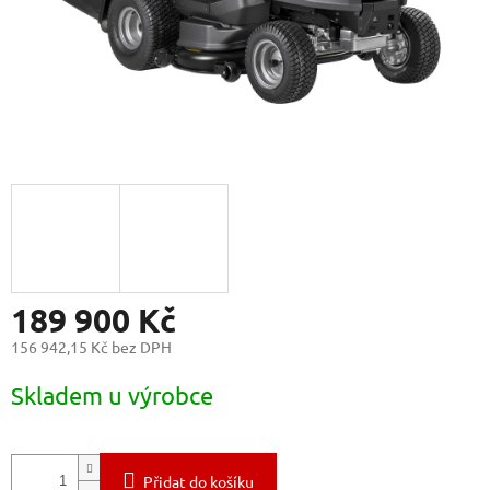
189 900 Kč
156 942,15 Kč bez DPH
Měrná
Skladem u výrobce
cena:
Přidat do košíku