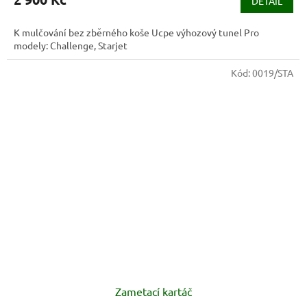
DETAIL
K mulčování bez zběrného koše Ucpe výhozový tunel Pro
modely: Challenge, Starjet
Kód:
0019/STA
Zametací kartáč