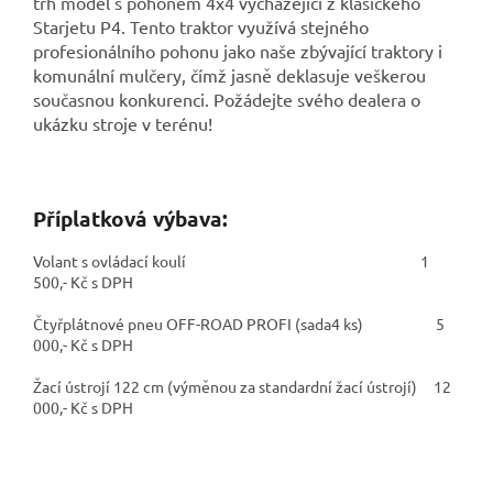
trh model s pohonem 4x4 vycházející z klasického
Starjetu P4. Tento traktor využívá stejného
profesionálního pohonu jako naše zbývající traktory i
komunální mulčery, čímž jasně deklasuje veškerou
současnou konkurenci. Požádejte svého dealera o
ukázku stroje v terénu!
Příplatková výbava:
Volant s ovládací koulí 1
500,- Kč s DPH
Čtyřplátnové pneu OFF-ROAD PROFI (sada4 ks) 5
000,- Kč s DPH
Žací ústrojí 122 cm (výměnou za standardní žací ústrojí) 12
000,- Kč s DPH