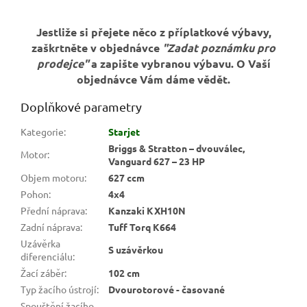
Jestliže si přejete něco z příplatkové výbavy,
zaškrtněte v objednávce
"Zadat poznámku pro
prodejce"
a zapište vybranou výbavu. O Vaší
objednávce Vám dáme vědět.
Doplňkové parametry
Kategorie
:
Starjet
Briggs & Stratton – dvouválec,
Motor
:
Vanguard 627 – 23 HP
Objem motoru
:
627 ccm
Pohon
:
4x4
Přední náprava
:
Kanzaki KXH10N
Zadní náprava
:
Tuff Torq K664
Uzávěrka
S uzávěrkou
diferenciálu
:
Žací záběr
:
102 cm
Typ žacího ústrojí
:
Dvourotorové - časované
Spouštění žacího