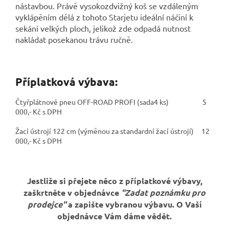
nástavbou. Právě vysokozdvižný koš se vzdáleným
vyklápěním dělá z tohoto Starjetu ideální náčiní k
sekání velkých ploch, jelikož zde odpadá nutnost
nakládat posekanou trávu ručně.
Příplatková výbava:
Čtyřplátnové pneu OFF-ROAD PROFI (sada4 ks) 5
000,- Kč s DPH
Žací ústrojí 122 cm (výměnou za standardní žací ústrojí) 12
000,- Kč s DPH
Jestliže si přejete něco z příplatkové výbavy,
zaškrtněte v objednávce
"Zadat poznámku pro
prodejce"
a zapište vybranou výbavu. O Vaší
objednávce Vám dáme vědět.