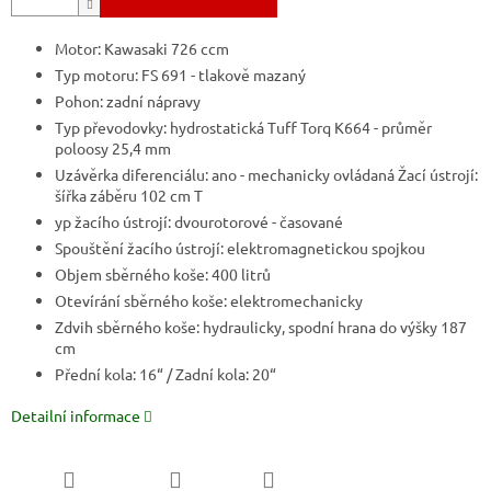
Motor: Kawasaki 726 ccm
Typ motoru: FS 691 - tlakově mazaný
Pohon: zadní nápravy
Typ převodovky: hydrostatická Tuff Torq K664 - průměr
poloosy 25,4 mm
Uzávěrka diferenciálu: ano - mechanicky ovládaná Žací ústrojí:
šířka záběru 102 cm T
yp žacího ústrojí: dvourotorové - časované
Spouštění žacího ústrojí: elektromagnetickou spojkou
Objem sběrného koše: 400 litrů
Otevírání sběrného koše: elektromechanicky
Zdvih sběrného koše: hydraulicky, spodní hrana do výšky 187
cm
Přední kola: 16“ / Zadní kola: 20“
Detailní informace