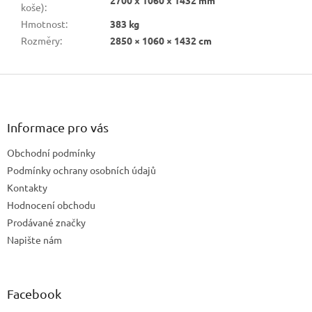
2700 x 1060 x 1432 mm
koše)
:
Hmotnost
:
383 kg
Rozměry
:
2850 × 1060 × 1432 cm
Z
á
p
a
Informace pro vás
t
Obchodní podmínky
í
Podmínky ochrany osobních údajů
Kontakty
Hodnocení obchodu
Prodávané značky
Napište nám
Facebook