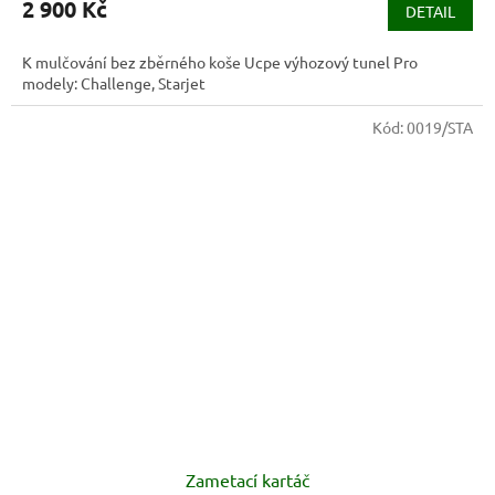
2 900 Kč
DETAIL
K mulčování bez zběrného koše Ucpe výhozový tunel Pro
modely: Challenge, Starjet
Kód:
0019/STA
Zametací kartáč