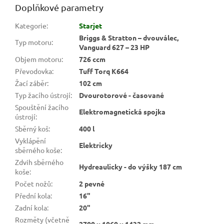
Doplňkové parametry
Kategorie
:
Starjet
Briggs & Stratton – dvouválec,
Typ motoru
:
Vanguard 627 – 23 HP
Objem motoru
:
726 ccm
Převodovka
:
Tuff Torq K664
Žací záběr
:
102 cm
Typ žacího ústrojí
:
Dvourotorové - časované
Spouštění žacího
Elektromagnetická spojka
ústrojí
:
Sběrný koš
:
400 l
Vyklápění
Elektricky
sběrného koše
:
Zdvih sběrného
Hydreaulicky - do výšky 187 cm
koše
:
Počet nožů
:
2 pevné
Přední kola
:
16"
Zadní kola
:
20"
Rozměty (včetně