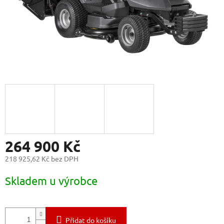
264 900 Kč
218 925,62 Kč bez DPH
Měrná
Skladem u výrobce
cena:
Přidat do košíku