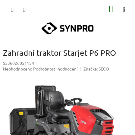
Přejít
NÁKUP
na
obsah
KOŠÍK
Zahradní traktor Starjet P6 PRO
S536026051154
Průměrné
Neohodnoceno
Podrobnosti hodnocení
Značka:
SECO
hodnocení
produktu
je
0,0
z
5
hvězdiček.