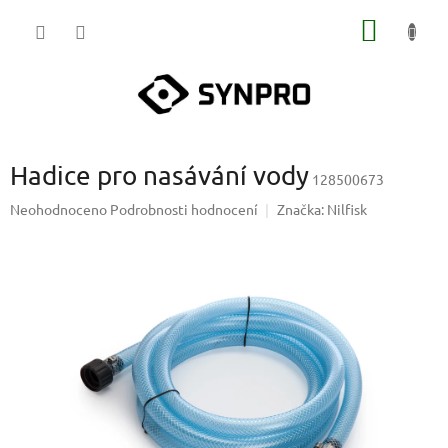
Přejít
NÁKUP
na
obsah
KOŠÍK
Hadice pro nasávání vody
128500673
Průměrné
Neohodnoceno
Podrobnosti hodnocení
Značka:
Nilfisk
hodnocení
produktu
je
0,0
z
5
hvězdiček.