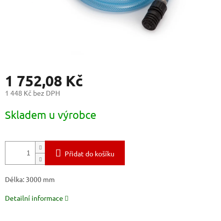
1 752,08 Kč
1 448 Kč bez DPH
Měrná
Skladem u výrobce
cena:
Přidat do košíku
Délka: 3000 mm
Detailní informace