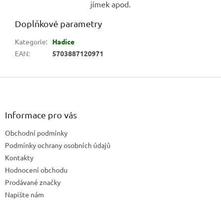
jímek apod.
Doplňkové parametry
Kategorie
:
Hadice
EAN
:
5703887120971
Z
á
p
a
Informace pro vás
t
Obchodní podmínky
í
Podmínky ochrany osobních údajů
Kontakty
Hodnocení obchodu
Prodávané značky
Napište nám