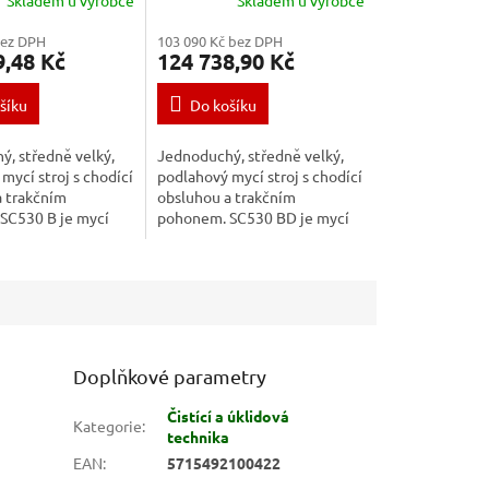
bez DPH
103 090 Kč bez DPH
9,48 Kč
124 738,90 Kč
šíku
Do košíku
, středně velký,
Jednoduchý, středně velký,
mycí stroj s chodící
podlahový mycí stroj s chodící
a trakčním
obsluhou a trakčním
SC530 B je mycí
pohonem. SC530 BD je mycí
stroj nenáročný na
podlahový stroj nenáročný na
ředstavuje
obsluhu. Představuje
ešení pro...
perfektní řešení pro...
Doplňkové parametry
Čistící a úklidová
Kategorie
:
technika
EAN
:
5715492100422