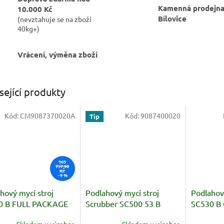
Kamenná prodejna
10.000 Kč
Bílovice
(nevztahuje se na zboží
40kg+)
Vrácení, výměna zboží
sející produkty
Kód:
CM9087370020A
Kód:
9087400020
Tip
165
757,90
Kč
–9 %
hový mycí stroj
Podlahový mycí stroj
Podlahový
0 B FULL PACKAGE
Scrubber SC500 53 B
SC530 B
FULL PKG
Skladem u výrobce
Skladem u výrobce