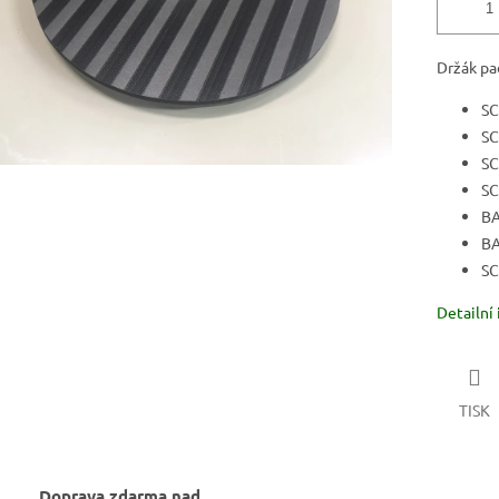
Držák pa
SC
SC
SC
SC
BA
BA
SC
Detailní
TISK
Doprava zdarma nad