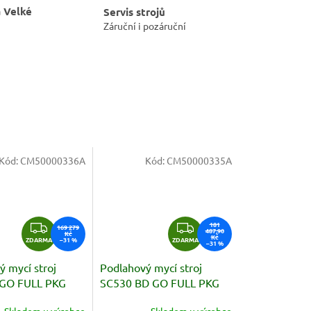
 Velké
Servis strojů
Záruční i pozáruční
Kód:
CM50000336A
Kód:
CM50000335A
Z
Z
181
169 279
487,90
Kč
Kč
ZDARMA
–31 %
ZDARMA
D
D
–31 %
A
A
 mycí stroj
Podlahový mycí stroj
R
R
 GO FULL PKG
SC530 BD GO FULL PKG
M
M
A
A
Skladem u výrobce
Skladem u výrobce