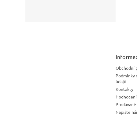
Z
á
p
a
t
Informac
í
Obchodní 
Podmínky 
údajů
Kontakty
Hodnocení
Prodávané
Napište n