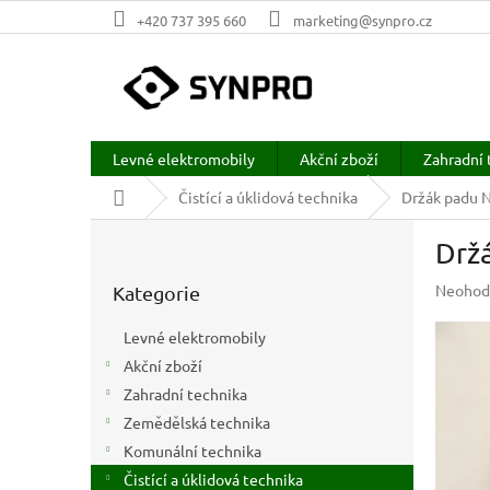
Přejít
+420 737 395 660
marketing@synpro.cz
na
obsah
Levné elektromobily
Akční zboží
Zahradní 
Domů
Čistící a úklidová technika
Držák padu N
P
Drž
o
Přeskočit
s
Průměr
Neohod
Kategorie
kategorie
t
hodnoc
r
produkt
Levné elektromobily
a
je
Akční zboží
n
0,0
z
Zahradní technika
n
5
í
Zemědělská technika
hvězdič
p
Komunální technika
a
Čistící a úklidová technika