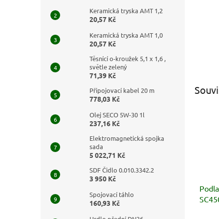
Keramická tryska AMT 1,2
20,57 Kč
Keramická tryska AMT 1,0
20,57 Kč
Těsnící o-kroužek 5,1 x 1,6 ,
světle zelený
71,39 Kč
Souvi
Připojovací kabel 20 m
778,03 Kč
Olej SECO 5W-30 1l
237,16 Kč
Elektromagnetická spojka
sada
5 022,71 Kč
SDF Čidlo 0.010.3342.2
3 950 Kč
Podla
Spojovací táhlo
SC45
160,93 Kč
Hrdlo přední DN36