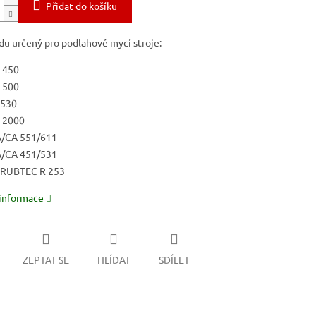
Přidat do košíku
du určený pro podlahové mycí stroje:
 450
 500
530
 2000
/CA 551/611
/CA 451/531
RUBTEC R 253
 informace
ZEPTAT SE
HLÍDAT
SDÍLET