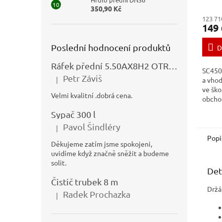
350,90 Kč
123 71
149 
Poslední hodnocení produktů
D
Ráfek přední 5.50AX8H2 OTRSK21.06 - N325111027
SC450
Petr Záviš
|
a vhod
Hodnocení produktu je 5 z 5 hvězdiček.
ve ško
Velmi kvalitní .dobrá cena.
obchod
kancel
Sypač 300 l
navrže
Pavol Šindléry
spotře
|
Hodnocení produktu je 5 z 5 hvězdiček.
Popi
Děkujeme zatím jsme spokojeni,
uvidíme když značně sněžit a budeme
solit.
Det
Čistič trubek 8 m
Držá
Radek Prochazka
|
Hodnocení produktu je 5 z 5 hvězdiček.