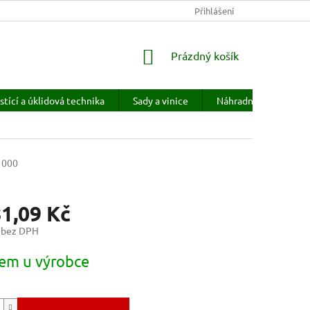
KONTAKTY
HODNOCENÍ OBCHODU
Přihlášení
PRODÁVANÉ ZNAČKY
NÁKUPNÍ
Prázdný košík
KOŠÍK
stící a úklidová technika
Sady a vinice
Náhradní díly
H
1000
81,09 Kč
 bez DPH
em u výrobce