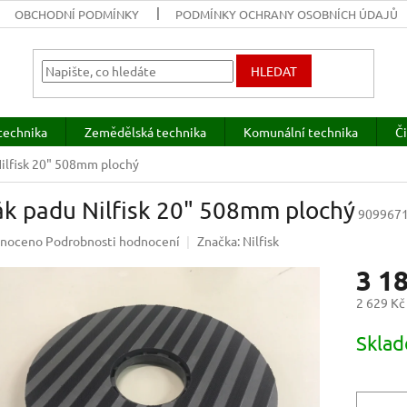
OBCHODNÍ PODMÍNKY
PODMÍNKY OCHRANY OSOBNÍCH ÚDAJŮ
HLEDAT
technika
Zemědělská technika
Komunální technika
Či
ilfisk 20" 508mm plochý
ák padu Nilfisk 20" 508mm plochý
909967
né
noceno
Podrobnosti hodnocení
Značka:
Nilfisk
ení
3 1
u
2 629 Kč
Měrná
Sklad
cena:
ek.