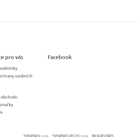
e pro vás
Facebook
podmínky
ochrany osobních
 obchodu
 značky
ám
SYNPRO s.r.o.
SYNPRO PLUS s.r.o.
BOMFORD