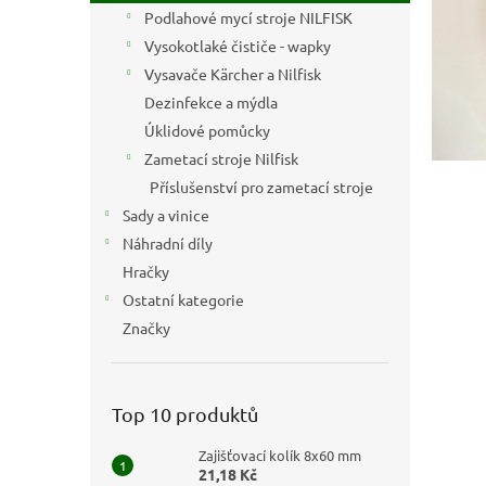
n
Podlahové mycí stroje NILFISK
e
Vysokotlaké čističe - wapky
l
Vysavače Kärcher a Nilfisk
Dezinfekce a mýdla
Úklidové pomůcky
Zametací stroje Nilfisk
Příslušenství pro zametací stroje
Sady a vinice
Náhradní díly
Hračky
Ostatní kategorie
Značky
Top 10 produktů
Zajišťovací kolík 8x60 mm
21,18 Kč