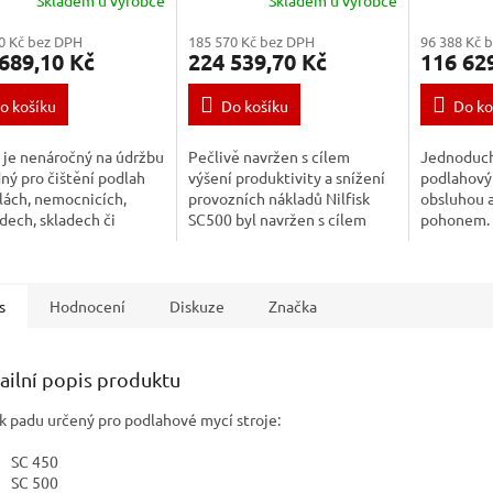
0 Kč bez DPH
185 570 Kč bez DPH
96 388 Kč 
689,10 Kč
224 539,70 Kč
116 62
o košíku
Do košíku
Do ko
 je nenáročný na údržbu
Pečlivě navržen s cílem
Jednoduchý
ný pro čištění podlah
výšení produktivity a snížení
podlahový 
lách, nemocnicích,
provozních nákladů Nilfisk
obsluhou 
ech, skladech či
SC500 byl navržen s cílem
pohonem. 
ářských budovách. Byl
zvýšení produktivity a snížení
podlahový 
n s cílem snížení
celkových provozních
obsluhu. P
by vody,...
nákladů. Těchto...
perfektní ř
s
Hodnocení
Diskuze
Značka
ailní popis produktu
k padu určený pro podlahové mycí stroje:
SC 450
SC 500