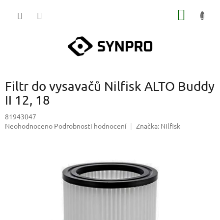
Přejít
NÁKUP
na
obsah
KOŠÍK
Filtr do vysavačů Nilfisk ALTO Buddy
II 12, 18
81943047
Průměrné
Neohodnoceno
Podrobnosti hodnocení
Značka:
Nilfisk
hodnocení
produktu
je
0,0
z
5
hvězdiček.