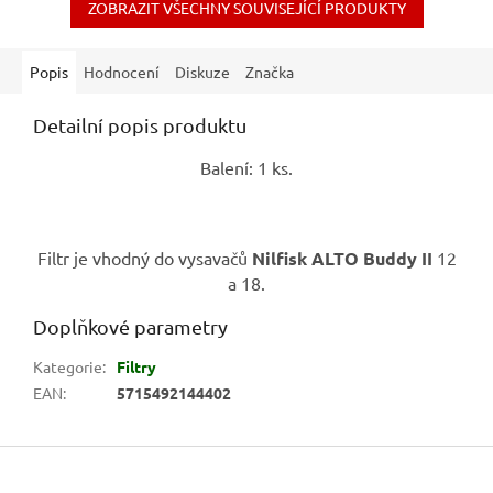
ZOBRAZIT VŠECHNY SOUVISEJÍCÍ PRODUKTY
Popis
Hodnocení
Diskuze
Značka
Detailní popis produktu
Balení: 1 ks.
Filtr je vhodný do vysavačů
Nilfisk ALTO Buddy II
12
a 18.
Doplňkové parametry
Kategorie
:
Filtry
EAN
:
5715492144402
Z
á