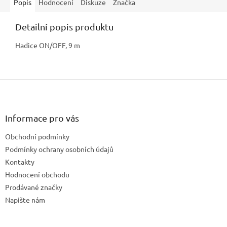
Popis
Hodnocení
Diskuze
Značka
Detailní popis produktu
Hadice ON/OFF, 9 m
Z
á
p
a
Informace pro vás
t
Obchodní podmínky
í
Podmínky ochrany osobních údajů
Kontakty
Hodnocení obchodu
Prodávané značky
Napište nám