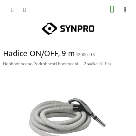
Přejít
NÁKUP
na
obsah
KOŠÍK
Hadice ON/OFF, 9 m
42000113
Průměrné
Neohodnoceno
Podrobnosti hodnocení
Značka:
Nilfisk
hodnocení
produktu
je
0,0
z
5
hvězdiček.