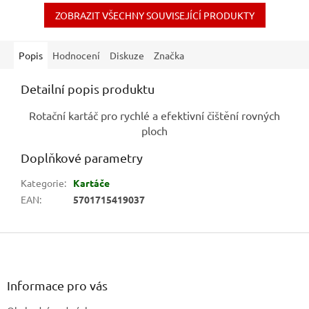
ZOBRAZIT VŠECHNY SOUVISEJÍCÍ PRODUKTY
Popis
Hodnocení
Diskuze
Značka
Detailní popis produktu
Rotační kartáč pro rychlé a efektivní čištění rovných
ploch
Doplňkové parametry
Kategorie
:
Kartáče
EAN
:
5701715419037
Z
á
p
a
Informace pro vás
t