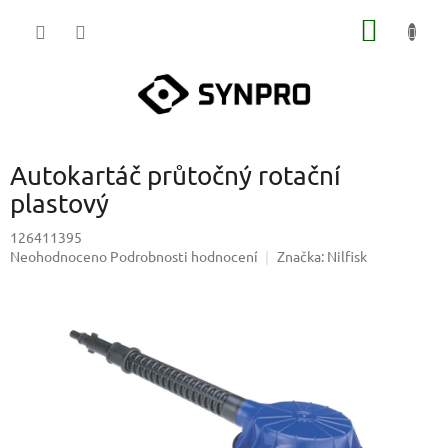
Přejít
NÁKUP
na
obsah
KOŠÍK
Autokartáč průtočný rotační
plastový
126411395
Průměrné
Neohodnoceno
Podrobnosti hodnocení
Značka:
Nilfisk
hodnocení
produktu
je
0,0
z
5
hvězdiček.