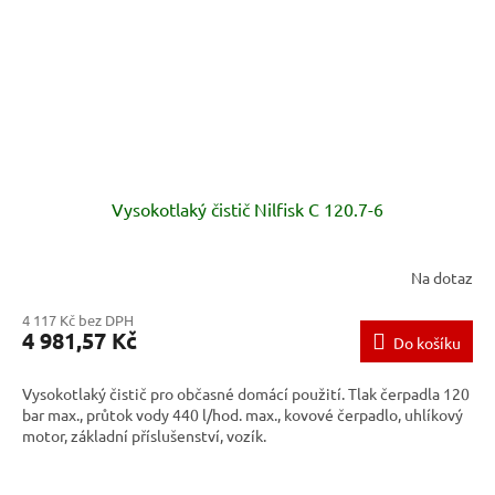
Vysokotlaký čistič Nilfisk C 120.7-6
Na dotaz
4 117 Kč bez DPH
4 981,57 Kč
Do košíku
Vysokotlaký čistič pro občasné domácí použití. Tlak čerpadla 120
bar max., průtok vody 440 l/hod. max., kovové čerpadlo, uhlíkový
motor, základní příslušenství, vozík.