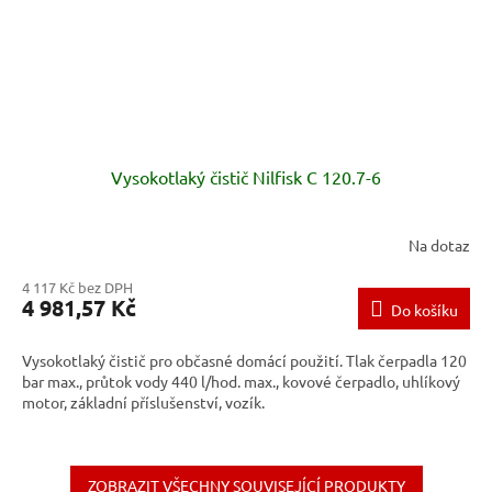
Vysokotlaký čistič Nilfisk C 120.7-6
Na dotaz
4 117 Kč bez DPH
4 981,57 Kč
Do košíku
Vysokotlaký čistič pro občasné domácí použití. Tlak čerpadla 120
bar max., průtok vody 440 l/hod. max., kovové čerpadlo, uhlíkový
motor, základní příslušenství, vozík.
ZOBRAZIT VŠECHNY SOUVISEJÍCÍ PRODUKTY