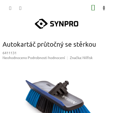
Přejít
NÁKUP
na
obsah
KOŠÍK
Autokartáč průtočný se stěrkou
6411131
Průměrné
Neohodnoceno
Podrobnosti hodnocení
Značka:
Nilfisk
hodnocení
produktu
je
0,0
z
5
hvězdiček.