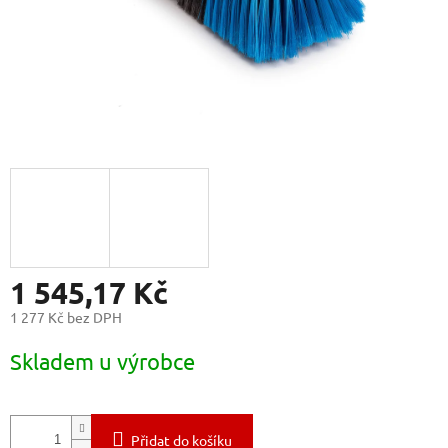
1 545,17 Kč
1 277 Kč bez DPH
Měrná
Skladem u výrobce
cena:
Přidat do košíku