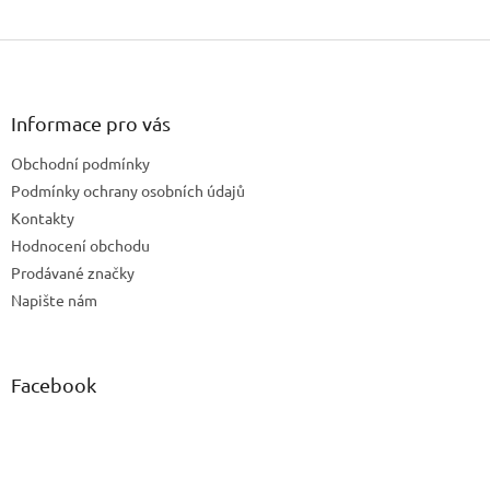
Z
á
p
a
Informace pro vás
t
Obchodní podmínky
í
Podmínky ochrany osobních údajů
Kontakty
Hodnocení obchodu
Prodávané značky
Napište nám
Facebook