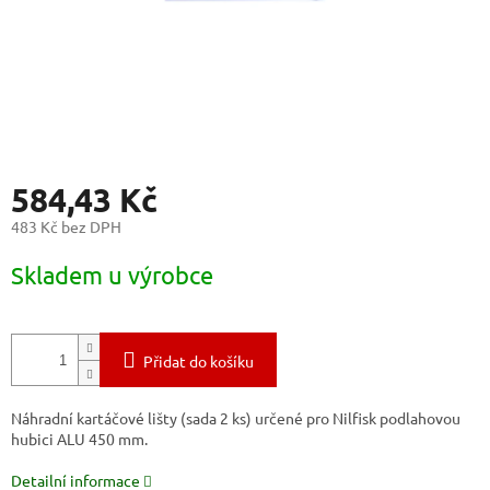
584,43 Kč
483 Kč bez DPH
Měrná
Skladem u výrobce
cena:
Přidat do košíku
Náhradní kartáčové lišty (sada 2 ks) určené pro Nilfisk podlahovou
hubici ALU 450 mm.
Detailní informace