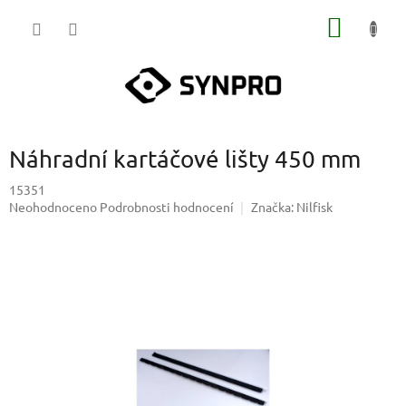
Přejít
NÁKUP
na
obsah
KOŠÍK
Náhradní kartáčové lišty 450 mm
15351
Průměrné
Neohodnoceno
Podrobnosti hodnocení
Značka:
Nilfisk
hodnocení
produktu
je
0,0
z
5
hvězdiček.