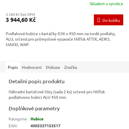
Skladem u výrobce
3 260 Kč bez DPH
3 944,60 Kč
Do košíku
Podlahová hubice s kartáčky D36 x 450 mm na tvrdé podlahy,
ALU, určená pro průmyslové vysavače Nilfisk ATTIX, AERO,
MAXXI, WAP.
Popis
Hodnocení
Diskuze
Značka
Detailní popis produktu
Náhradní kartáčové lišty (sada 2 ks) určené pro Nilfisk
podlahovou hubici ALU 450 mm.
Doplňkové parametry
Kategorie
:
Hubice
EAN
:
4005337153517