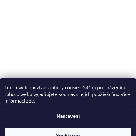
Tento web používá soubory cookie. Dalším procházením
tohoto webu vyjadřujete souhlas s jejich používáním.. Více
informací
zde
.
Nastavení
Vážení zákazníci, v případě, že hledáte konkrétní zboží a my jej
nemáme v našem e-shopu, neváhejte nás kontaktovat a my Vám
Souhlasím