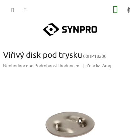
Přejít
NÁKUP
na
obsah
KOŠÍK
Vířivý disk pod trysku
00HP18200
Průměrné
Neohodnoceno
Podrobnosti hodnocení
Značka:
Arag
hodnocení
produktu
je
0,0
z
5
hvězdiček.