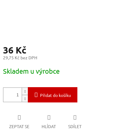
36 Kč
29,75 Kč bez DPH
Měrná
Skladem u výrobce
cena:
Přidat do košíku
ZEPTAT SE
HLÍDAT
SDÍLET