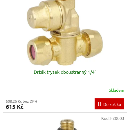
s
u
p
k
r
t
o
ů
d
u
k
t
ů
Držák trysek oboustranný 1/4"
Skladem
508,26 Kč bez DPH
Do košíku
615 Kč
Kód:
F20003