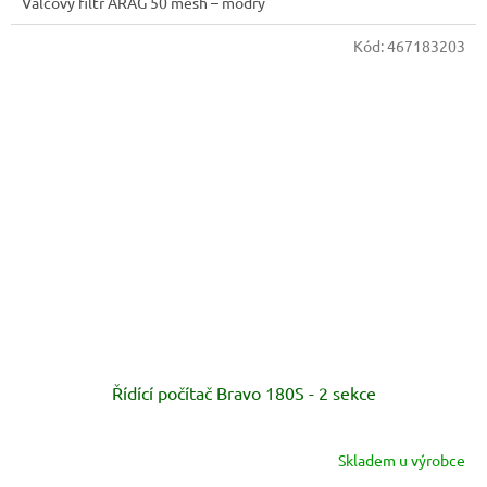
Válcový filtr ARAG 50 mesh – modrý
Kód:
467183203
Řídící počítač Bravo 180S - 2 sekce
Skladem u výrobce