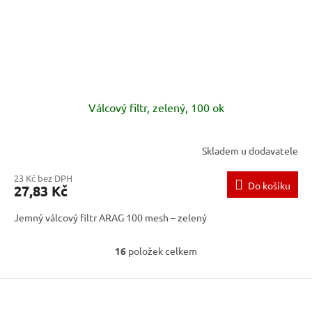
Válcový filtr, zelený, 100 ok
Skladem u dodavatele
23 Kč bez DPH
Do košíku
27,83 Kč
Jemný válcový filtr ARAG 100 mesh – zelený
16
položek celkem
O
v
Z
l
á
á
d