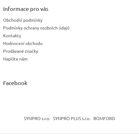
p
a
a
Informace pro vás
c
t
í
Obchodní podmínky
í
p
Podmínky ochrany osobních údajů
r
v
Kontakty
k
Hodnocení obchodu
y
Prodávané značky
v
ý
Napište nám
p
i
s
u
Facebook
SYNPRO s.r.o.
SYNPRO PLUS s.r.o.
BOMFORD