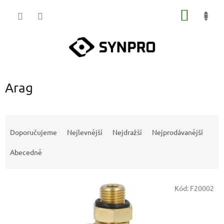
Přejít
NÁKUP
na
obsah
KOŠÍK
Arag
Ř
a
Doporučujeme
Nejlevnější
Nejdražší
Nejprodávanější
z
e
Abecedně
n
í
V
p
Kód:
F20002
ý
r
p
o
i
d