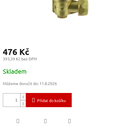
476 Kč
393,39 Kč bez DPH
Měrná
Skladem
cena:
Můžeme doručit do:
11.8.2026
Přidat do košíku