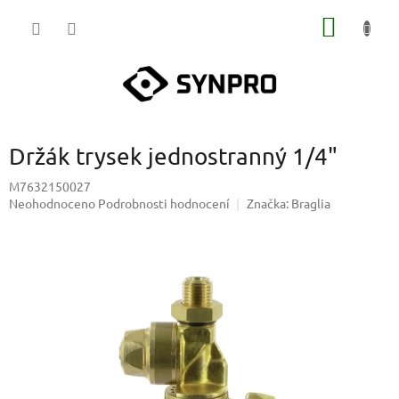
Přejít
NÁKUP
na
obsah
KOŠÍK
Držák trysek jednostranný 1/4"
M7632150027
Průměrné
Neohodnoceno
Podrobnosti hodnocení
Značka:
Braglia
hodnocení
produktu
je
0,0
z
5
hvězdiček.