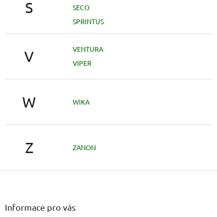
S
SECO
SPRINTUS
VENTURA
V
VIPER
W
WIKA
Z
ZANON
Z
á
p
a
Informace pro vás