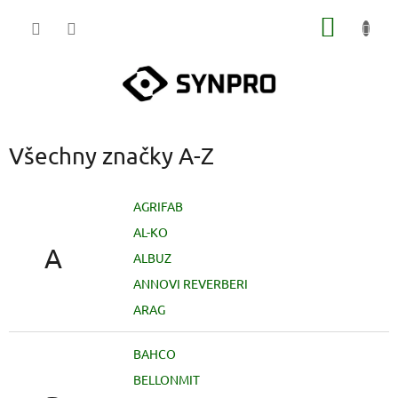
Přejít
NÁKUP
na
obsah
KOŠÍK
Všechny značky A-Z
AGRIFAB
AL-KO
A
ALBUZ
ANNOVI REVERBERI
ARAG
BAHCO
BELLONMIT