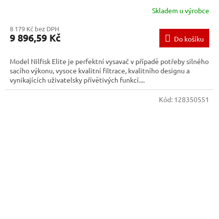
Skladem u výrobce
8 179 Kč bez DPH
9 896,59 Kč
Do košíku
Model Nilfisk Elite je perfektní vysavač v případě potřeby silného
sacího výkonu, vysoce kvalitní filtrace, kvalitního designu a
vynikajících uživatelsky přívětivých funkcí....
Kód:
128350551