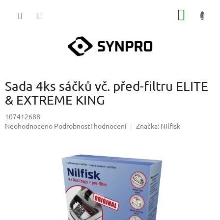
Přejít
NÁKUP
na
obsah
KOŠÍK
Sada 4ks sáčků vč. před-filtru ELITE
& EXTREME KING
107412688
Průměrné
Neohodnoceno
Podrobnosti hodnocení
Značka:
Nilfisk
hodnocení
produktu
je
0,0
z
5
hvězdiček.