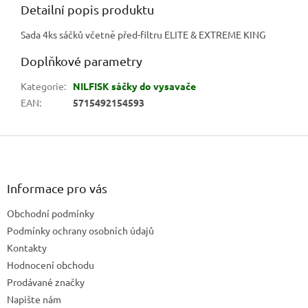
Detailní popis produktu
Sada 4ks sáčků včetně před-filtru ELITE & EXTREME KING
Doplňkové parametry
Kategorie
:
NILFISK sáčky do vysavače
EAN
:
5715492154593
Z
á
p
a
Informace pro vás
t
Obchodní podmínky
í
Podmínky ochrany osobních údajů
Kontakty
Hodnocení obchodu
Prodávané značky
Napište nám