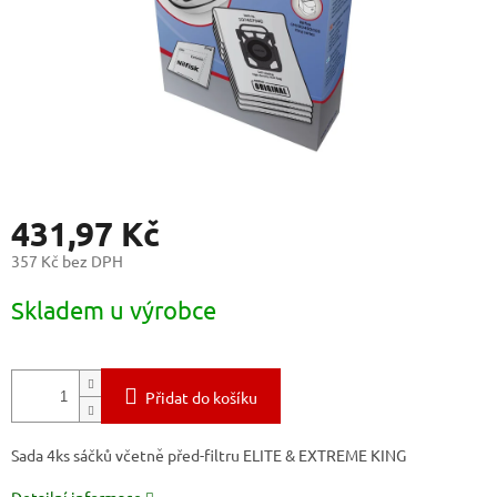
431,97 Kč
357 Kč bez DPH
Měrná
Skladem u výrobce
cena:
Přidat do košíku
Sada 4ks sáčků včetně před-filtru ELITE & EXTREME KING