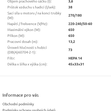
Objem prachového sáčku (l)
:
3,6
Průtok vzduchu s hadicí (l/sek)
:
38
Sací síla u motoru / na konci trubky
270/180
(W)
:
Napětí / frekvence (V/Hz)
:
220-240/50-60
Maximální výkon (W)
:
650
Příkon (W)
:
650
Pracovní dosah (m)
:
13,2
Úroveň hlučnosti s hubicí
73
(DB(A)60704-2-1)
:
Filtr
:
HEPA 14
Délka x šířka x výška (cm)
:
45x33x31
Z
á
p
a
Informace pro vás
t
Obchodní podmínky
í
Podmínky ochrany osobních údajů