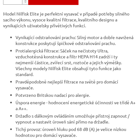
Model Nilfisk Elite je perfektní vysavač v případě potřeby silného
sacího výkonu, vysoce kvalitní filtrace, kvalitního designu a
vynikajících uživatelsky přívětivých funkcí.
Vynikající odstraňování prachu: Silný motor a dobře navržená
konstrukce poskytují špičkové odstraňování prachu.
Protialergická filtrace: Sáček na nečistoty Ultra,
vzduchotěsná konstrukce a filtr HEPA H14 zadrží i ty
nejmenší částice, zvířecí srst, roztoče a jejich výměšky.
Všechny modely Nilfisk Elite obsahují tyto funkce jako
standard.
Pravděpodobně nejlepší filtrace na světě pro domácí
vysavače.
Potvrzeno Britskou nadací pro alergie.
Úspora energie - hodnocení energetické účinnosti ve třídě A+
a A++.
Držadlo s dálkovým ovládáním umožňuje přístroj zapnout /
vypnout a nastavit úroveň sání přímo na držadle.
Tichý provoz: úroveň hluku pod 68 dB (A) je velice nízkou
hodnotou pro domácí vysavače.