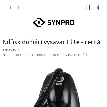
Přejít
NÁKUP
na
obsah
KOŠÍK
Nilfisk domácí vysavač Elite - černá
128350551
Průměrné
Neohodnoceno
Podrobnosti hodnocení
Značka:
Nilfisk
hodnocení
produktu
je
0,0
z
5
hvězdiček.