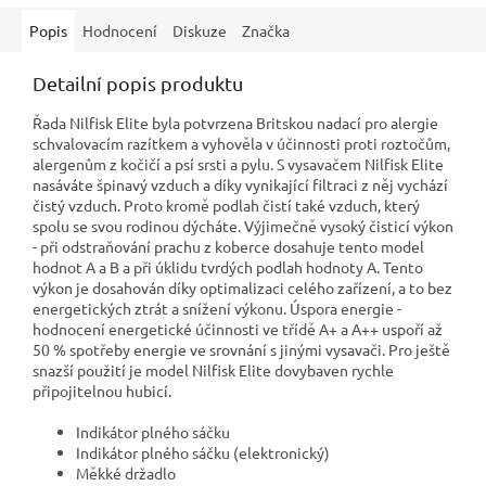
Popis
Hodnocení
Diskuze
Značka
Detailní popis produktu
Řada Nilfisk Elite byla potvrzena Britskou nadací pro alergie
schvalovacím razítkem a vyhověla v účinnosti proti roztočům,
alergenům z kočičí a psí srsti a pylu. S vysavačem Nilfisk Elite
nasáváte špinavý vzduch a díky vynikající filtraci z něj vychází
čistý vzduch. Proto kromě podlah čistí také vzduch, který
spolu se svou rodinou dýcháte. Výjimečně vysoký čisticí výkon
- při odstraňování prachu z koberce dosahuje tento model
hodnot A a B a při úklidu tvrdých podlah hodnoty A. Tento
výkon je dosahován díky optimalizaci celého zařízení, a to bez
energetických ztrát a snížení výkonu. Úspora energie -
hodnocení energetické účinnosti ve třídě A+ a A++ uspoří až
50 % spotřeby energie ve srovnání s jinými vysavači. Pro ještě
snazší použití je model Nilfisk Elite dovybaven rychle
připojitelnou hubicí.
Indikátor plného sáčku
Indikátor plného sáčku (elektronický)
Měkké držadlo