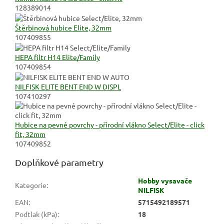
128389014
Štěrbinová hubice Elite, 32mm
107409855
HEPA filtr H14 Elite/Family
107409854
NILFISK ELITE BENT END W DISPL
107410297
Hubice na pevné povrchy - přírodní vlákno Select/Elite - click
fit, 32mm
107409852
Doplňkové parametry
Hobby vysavače
Kategorie
:
NILFISK
EAN
:
5715492189571
Podtlak (kPa)
:
18