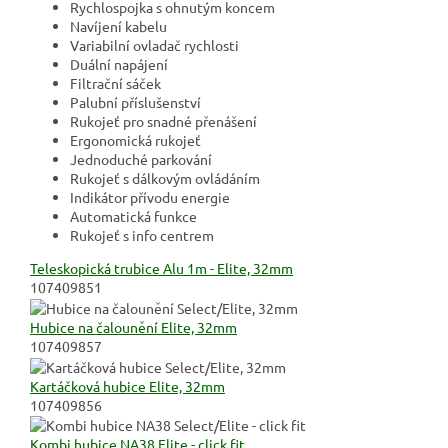
Rychlospojka s ohnutým koncem
Navíjení kabelu
Variabilní ovladač rychlosti
Duální napájení
Filtrační sáček
Palubní příslušenství
Rukojeť pro snadné přenášení
Ergonomická rukojeť
Jednoduché parkování
Rukojeť s dálkovým ovládáním
Indikátor přívodu energie
Automatická funkce
Rukojeť s info centrem
Teleskopická trubice Alu 1m - Elite, 32mm
107409851
Hubice na čalounění Elite, 32mm
107409857
Kartáčková hubice Elite, 32mm
107409856
Kombi hubice NA38 Elite - click fit