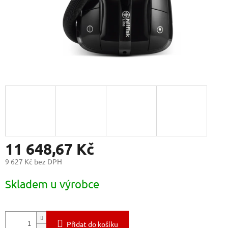
11 648,67 Kč
9 627 Kč bez DPH
Měrná
Skladem u výrobce
cena:
Přidat do košíku