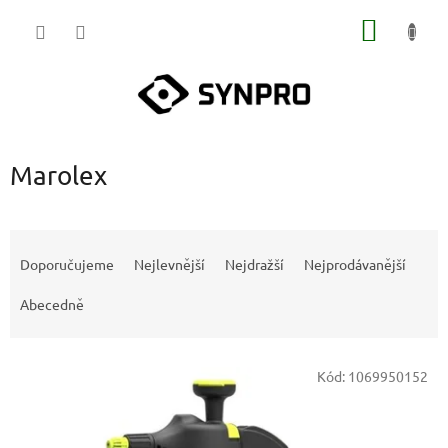
Přejít
NÁKUP
na
obsah
KOŠÍK
Marolex
Ř
a
Doporučujeme
Nejlevnější
Nejdražší
Nejprodávanější
z
e
Abecedně
n
í
V
p
Kód:
1069950152
ý
r
p
o
i
d