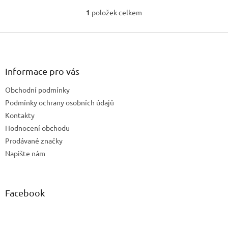
1
položek celkem
O
v
Z
l
á
á
d
p
a
a
Informace pro vás
c
t
í
Obchodní podmínky
í
p
Podmínky ochrany osobních údajů
r
v
Kontakty
k
Hodnocení obchodu
y
Prodávané značky
v
ý
Napište nám
p
i
s
u
Facebook