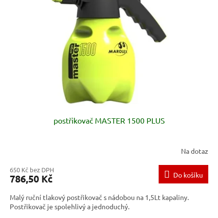
s
u
p
k
r
t
o
ů
d
u
k
t
ů
postřikovač MASTER 1500 PLUS
Na dotaz
650 Kč bez DPH
Do košíku
786,50 Kč
Malý ruční tlakový postřikovač s nádobou na 1,5Lt kapaliny.
Postřikovač je spolehlivý a jednoduchý.