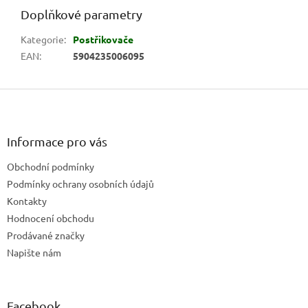
Doplňkové parametry
Kategorie
:
Postřikovače
EAN
:
5904235006095
Z
á
p
a
Informace pro vás
t
Obchodní podmínky
í
Podmínky ochrany osobních údajů
Kontakty
Hodnocení obchodu
Prodávané značky
Napište nám
Facebook