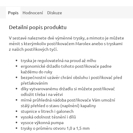
Popis
Hodnocení
Diskuze
Detailní popis produktu
V sestavě naleznete dvě výměnné trysky, a mimoto je můžete
měnit s kterýmkoliv postřikovačem Marolex anebo s tryskami
z našich postřikových tyčí.
tryska je regulovatelná na proud až mlhu
ergonomické držadlo tohoto postřikovače padne
každému do ruky
bezpečnostní uzávěr chrání obsluhu i postřikovač před
přetlakováním
díky vytvarovanému držadlu si můžete postřikovač
odložit třeba i na větvi
mírně průhledná nádoba postřikovače Vám umožní
stálý přehled o stavu (naplnění) kapaliny
stupnice v litrech i galonech
vysoká odolnost těsnění i dílů
vysoce výkonná pumpa
trysky o průměru otvoru 1,0 a 1,5 mm