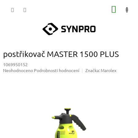
Přejít
NÁKUP
na
obsah
KOŠÍK
postřikovač MASTER 1500 PLUS
1069950152
Průměrné
Neohodnoceno
Podrobnosti hodnocení
Značka:
Marolex
hodnocení
produktu
je
0,0
z
5
hvězdiček.