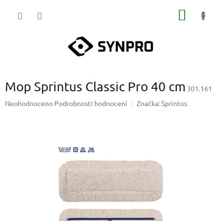
Přejít
NÁKUP
na
obsah
KOŠÍK
Mop Sprintus Classic Pro 40 cm
301.161
Průměrné
Neohodnoceno
Podrobnosti hodnocení
Značka:
Sprintus
hodnocení
produktu
je
0,0
z
5
hvězdiček.