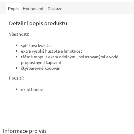
Popis
Hodnocení
Diskuze
Detailní popis produktu
Vlastnosti:
špičková kvalita
extra vysoká hustota a hmotnost
třásně mopu s extra odolnými, polstrovanými a vodě
propustnými kapsami
čtyřbarevné kódování
Použití:
úklid budov
Z
á
p
a
Informace pro vás