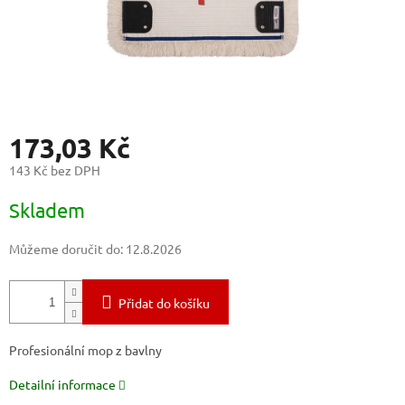
173,03 Kč
143 Kč bez DPH
Měrná
Skladem
cena:
Můžeme doručit do:
12.8.2026
Přidat do košíku
Profesionální mop z bavlny
Detailní informace