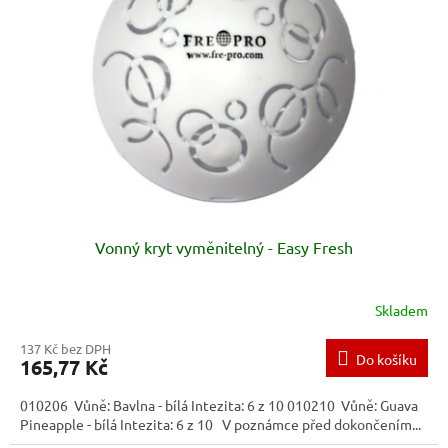
s
u
p
k
r
t
o
ů
d
u
k
t
ů
Vonný kryt vyměnitelný - Easy Fresh
Skladem
137 Kč bez DPH
Do košíku
165,77 Kč
010206 Vůně: Bavlna - bílá Intezita: 6 z 10 010210 Vůně: Guava
Pineapple - bílá Intezita: 6 z 10 V poznámce před dokončením...