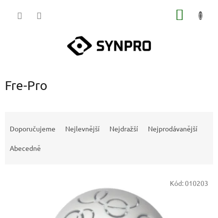
Přejít
NÁKUP
na
obsah
KOŠÍK
Fre-Pro
Ř
a
Doporučujeme
Nejlevnější
Nejdražší
Nejprodávanější
z
e
Abecedně
n
í
V
p
Kód:
010203
ý
r
p
o
i
d