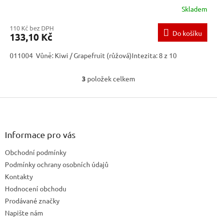
Skladem
110 Kč bez DPH
Do košíku
133,10 Kč
011004 Vůně: Kiwi / Grapefruit (růžová)Intezita: 8 z 10
3
položek celkem
O
v
Z
l
á
á
d
p
a
a
Informace pro vás
c
t
í
Obchodní podmínky
í
p
Podmínky ochrany osobních údajů
r
v
Kontakty
k
Hodnocení obchodu
y
Prodávané značky
v
ý
Napište nám