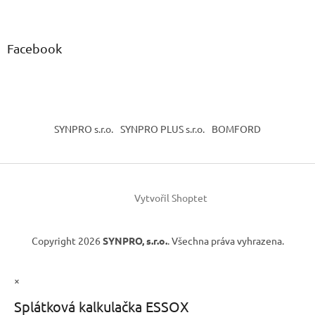
p
i
s
u
Facebook
SYNPRO s.r.o.
SYNPRO PLUS s.r.o.
BOMFORD
Vytvořil Shoptet
Copyright 2026
SYNPRO, s.r.o.
. Všechna práva vyhrazena.
×
Splátková kalkulačka ESSOX