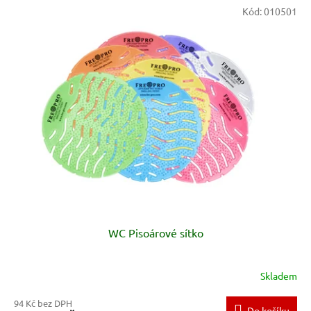
Kód:
010501
WC Pisoárové sítko
Skladem
94 Kč bez DPH
Do košíku