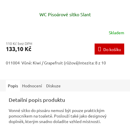
WC Pisoárové sítko Slant
Skladem
110 Kč bez DPH
133,10 Kč
Do košíku
011004 Vůně: Kiwi / Grapefruit (růžová)Intezita: 8 z 10
Popis
Hodnocení
Diskuze
Detailní popis produktu
Vonné sítko do pisoáru nemusí být pouze praktickým
pomocníkem na toaletě. Poslouží také jako designový
doplněk, kterým snadno doladíte vzhled místnosti.