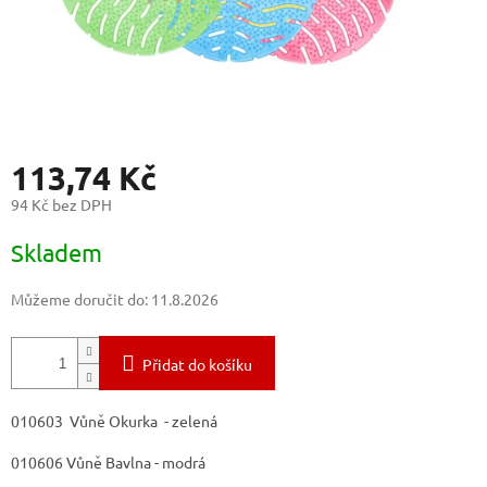
113,74 Kč
94 Kč bez DPH
Měrná
Skladem
cena:
Můžeme doručit do:
11.8.2026
Přidat do košíku
010603 Vůně Okurka - zelená
010606 Vůně Bavlna - modrá