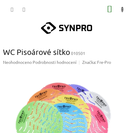
Přejít
NÁKUP
na
obsah
KOŠÍK
WC Pisoárové sítko
010501
Průměrné
Neohodnoceno
Podrobnosti hodnocení
Značka:
Fre-Pro
hodnocení
produktu
je
0,0
z
5
hvězdiček.