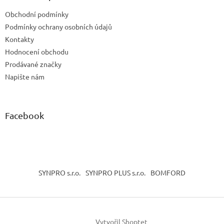
t
Obchodní podmínky
í
Podmínky ochrany osobních údajů
Kontakty
Hodnocení obchodu
Prodávané značky
Napište nám
Facebook
SYNPRO s.r.o.
SYNPRO PLUS s.r.o.
BOMFORD
Vytvořil Shoptet