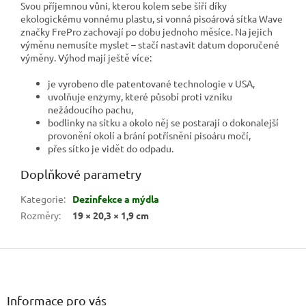
Svou příjemnou vůni, kterou kolem sebe šíří díky
ekologickému vonnému plastu, si vonná pisoárová sítka Wave
značky FrePro zachovají po dobu jednoho měsíce. Na jejich
výměnu nemusíte myslet – stačí nastavit datum doporučené
výměny. Výhod mají ještě více:
je vyrobeno dle patentované technologie v USA,
uvolňuje enzymy, které působí proti vzniku
nežádoucího pachu,
bodlinky na sítku a okolo něj se postarají o dokonalejší
provonění okolí a brání potřísnění pisoáru močí,
přes sítko je vidět do odpadu.
Doplňkové parametry
Kategorie
:
Dezinfekce a mýdla
Rozměry
:
19 × 20,3 × 1,9 cm
Z
á
p
a
Informace pro vás