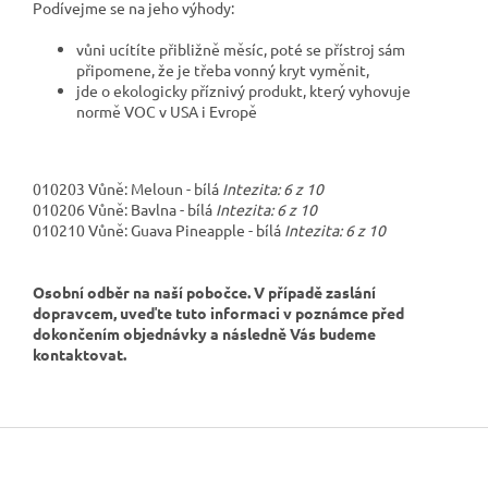
Podívejme se na jeho výhody:
vůni ucítíte přibližně měsíc, poté se přístroj sám
připomene, že je třeba vonný kryt vyměnit,
jde o ekologicky příznivý produkt, který vyhovuje
normě VOC v USA i Evropě
010203
Vůně: Meloun - bílá
Intezita: 6 z 10
010206
Vůně: Bavlna - bílá
Intezita: 6 z 10
010210
Vůně: Guava Pineapple - bílá
Intezita: 6 z 10
Osobní odběr na naší pobočce. V případě zaslání
dopravcem, uveďte tuto informaci v poznámce před
dokončením objednávky a následně Vás budeme
kontaktovat.
Z
á
p