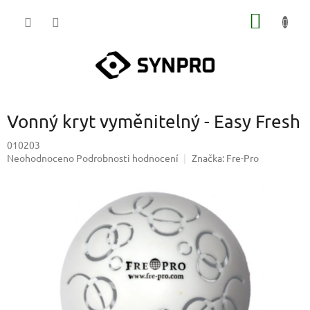
Přejít
NÁKUP
na
obsah
KOŠÍK
Vonný kryt vyměnitelný - Easy Fresh
010203
Průměrné
Neohodnoceno
Podrobnosti hodnocení
Značka:
Fre-Pro
hodnocení
produktu
je
0,0
z
5
hvězdiček.