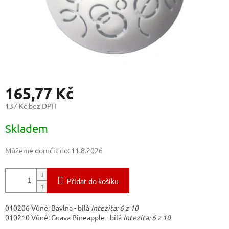
165,77 Kč
137 Kč bez DPH
Měrná
Skladem
cena:
Můžeme doručit do:
11.8.2026
Přidat do košíku
010206
Vůně: Bavlna - bílá
Intezita: 6 z 10
010210
Vůně: Guava Pineapple - bílá
Intezita: 6 z 10