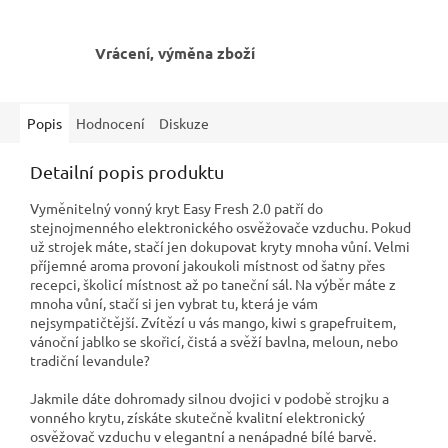
Vrácení, výměna zboží
Popis
Hodnocení
Diskuze
Detailní popis produktu
Vyměnitelný vonný kryt Easy Fresh 2.0 patří do
stejnojmenného elektronického osvěžovače vzduchu. Pokud
už strojek máte, stačí jen dokupovat kryty mnoha vůní. Velmi
příjemné aroma provoní jakoukoli místnost od šatny přes
recepci, školicí místnost až po taneční sál. Na výběr máte z
mnoha vůní, stačí si jen vybrat tu, která je vám
nejsympatičtější. Zvítězí u vás mango, kiwi s grapefruitem,
vánoční jablko se skořicí, čistá a svěží bavlna, meloun, nebo
tradiční levandule?
Jakmile dáte dohromady silnou dvojici v podobě strojku a
vonného krytu, získáte skutečně kvalitní elektronický
osvěžovač vzduchu v elegantní a nenápadné bílé barvě.