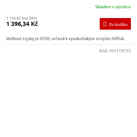
Skladem u výrobce
1 154 Kč bez DPH
1 396,34 Kč
Do košíku
Velikost trysky je 0550, určená k vysokotlakým strojům Nilfisk.
Kód:
101119735