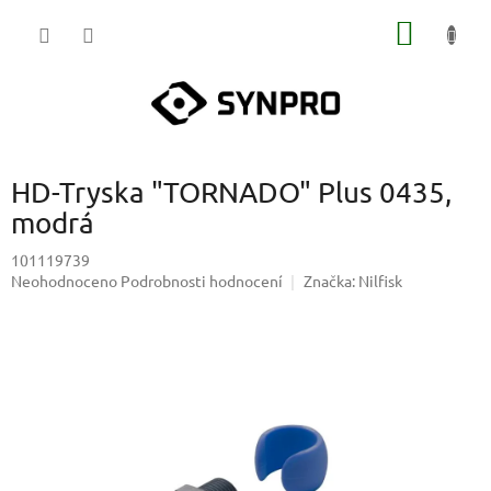
Přejít
NÁKUP
na
obsah
KOŠÍK
HD-Tryska "TORNADO" Plus 0435,
modrá
101119739
Průměrné
Neohodnoceno
Podrobnosti hodnocení
Značka:
Nilfisk
hodnocení
produktu
je
0,0
z
5
hvězdiček.