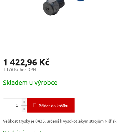
1 422,96 Kč
1 176 Kč bez DPH
Měrná
Skladem u výrobce
cena:
Přidat do košíku
Velikost trysky je 0435, určená k vysokotlakým strojům Nilfisk.