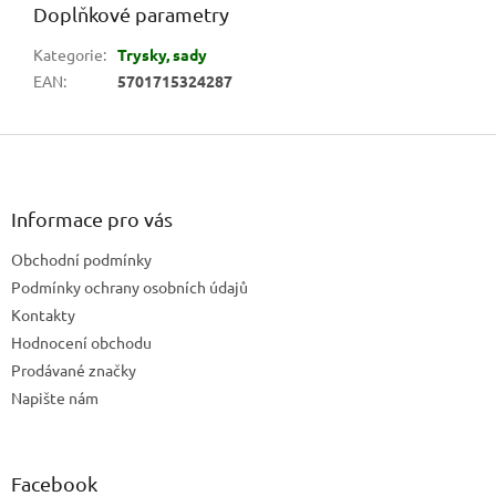
Doplňkové parametry
Kategorie
:
Trysky, sady
EAN
:
5701715324287
Z
á
p
a
Informace pro vás
t
Obchodní podmínky
í
Podmínky ochrany osobních údajů
Kontakty
Hodnocení obchodu
Prodávané značky
Napište nám
Facebook