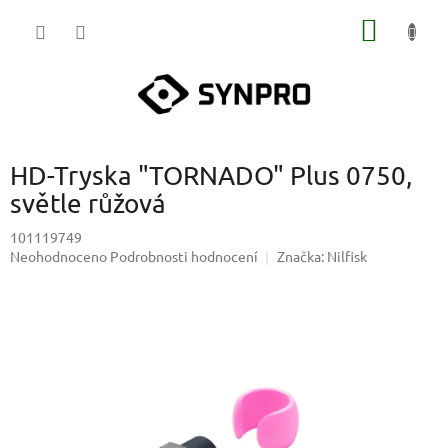
Přejít
NÁKUP
na
obsah
KOŠÍK
HD-Tryska "TORNADO" Plus 0750,
světle růžová
101119749
Průměrné
Neohodnoceno
Podrobnosti hodnocení
Značka:
Nilfisk
hodnocení
produktu
je
0,0
z
5
hvězdiček.