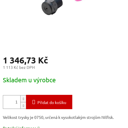
1 346,73 Kč
1 113 Kč bez DPH
Měrná
Skladem u výrobce
cena:
Přidat do košíku
Velikost trysky je 0750, určená k vysokotlakým strojům Nilfisk.