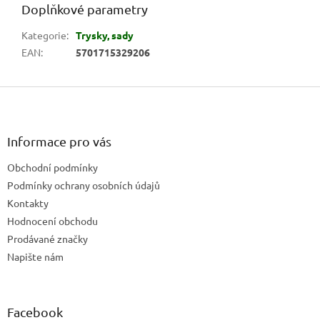
Doplňkové parametry
Kategorie
:
Trysky, sady
EAN
:
5701715329206
Z
á
p
a
Informace pro vás
t
Obchodní podmínky
í
Podmínky ochrany osobních údajů
Kontakty
Hodnocení obchodu
Prodávané značky
Napište nám
Facebook