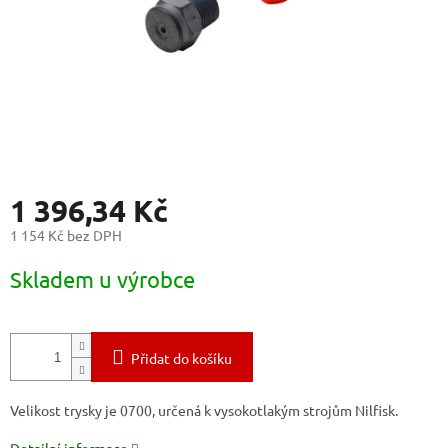
1 396,34 Kč
1 154 Kč bez DPH
Měrná
Skladem u výrobce
cena:
Přidat do košíku
Velikost trysky je 0700, určená k vysokotlakým strojům Nilfisk.