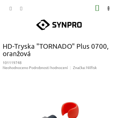
Přejít
NÁKUP
na
obsah
KOŠÍK
HD-Tryska "TORNADO" Plus 0700,
oranžová
101119748
Průměrné
Neohodnoceno
Podrobnosti hodnocení
Značka:
Nilfisk
hodnocení
produktu
je
0,0
z
5
hvězdiček.