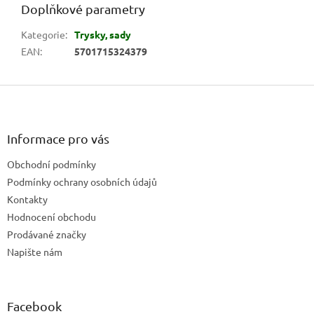
Doplňkové parametry
Kategorie
:
Trysky, sady
EAN
:
5701715324379
Z
á
p
a
Informace pro vás
t
Obchodní podmínky
í
Podmínky ochrany osobních údajů
Kontakty
Hodnocení obchodu
Prodávané značky
Napište nám
Facebook