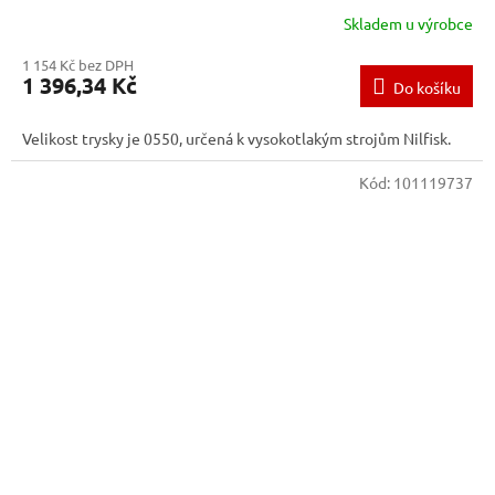
Skladem u výrobce
1 154 Kč bez DPH
1 396,34 Kč
Do košíku
Velikost trysky je 0550, určená k vysokotlakým strojům Nilfisk.
Kód:
101119737