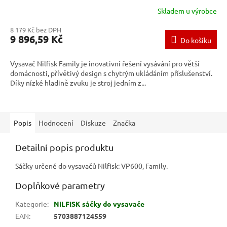
Skladem u výrobce
8 179 Kč bez DPH
9 896,59 Kč
Do košíku
Vysavač Nilfisk Family je inovativní řešení vysávání pro větší
domácnosti, přívětivý design s chytrým ukládáním příslušenství.
Díky nízké hladině zvuku je stroj jedním z...
Popis
Hodnocení
Diskuze
Značka
Detailní popis produktu
Sáčky určené do vysavačů Nilfisk: VP600, Family.
Doplňkové parametry
Kategorie
:
NILFISK sáčky do vysavače
EAN
:
5703887124559