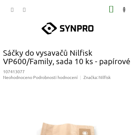
Přejít
NÁKUP
na
obsah
KOŠÍK
Sáčky do vysavačů Nilfisk
VP600/Family, sada 10 ks - papírové
107413077
Průměrné
Neohodnoceno
Podrobnosti hodnocení
Značka:
Nilfisk
hodnocení
produktu
je
0,0
z
5
hvězdiček.