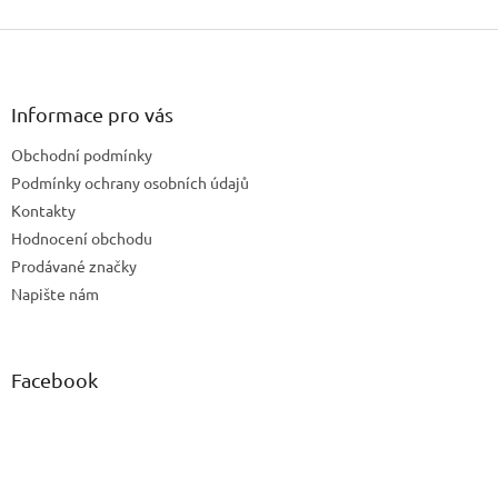
Z
á
p
a
Informace pro vás
t
Obchodní podmínky
í
Podmínky ochrany osobních údajů
Kontakty
Hodnocení obchodu
Prodávané značky
Napište nám
Facebook