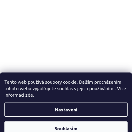
Tento web používá soubory cookie. Dalším procházením
tohoto webu vyjadřujete souhlas s jejich používáním.. Více
informací
zde
.
Nastavení
Vážení zákazníci, v případě, že hledáte konkrétní zboží a my jej
nemáme v našem e-shopu, neváhejte nás kontaktovat a my Vám
Souhlasím