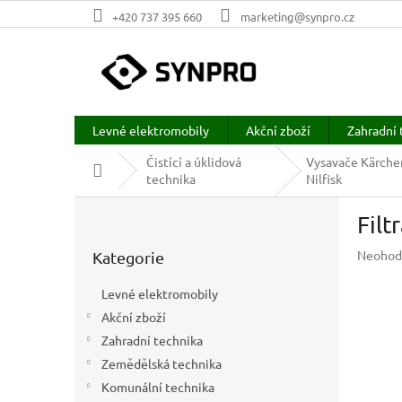
Přejít
+420 737 395 660
marketing@synpro.cz
na
obsah
Levné elektromobily
Akční zboží
Zahradní 
Čistící a úklidová
Vysavače Kärche
Domů
technika
Nilfisk
P
Fil
o
Přeskočit
s
Průměr
Neohod
Kategorie
kategorie
t
hodnoc
r
produkt
Levné elektromobily
a
je
Akční zboží
n
0,0
z
Zahradní technika
n
5
í
Zemědělská technika
hvězdič
p
Komunální technika