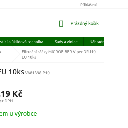
KONTAKTY
HODNOCENÍ OBCHODU
Přihlášení
PRODÁVANÉ ZNAČKY
NÁKUPNÍ
Prázdný košík
KOŠÍK
stící a úklidová technika
Sady a vinice
Náhradní díly
H
o
Filtrační sáčky MICROFIBER Viper DSU10-
EU 10ks
EU 10ks
VA81398-P10
,19 Kč
bez DPH
em u výrobce