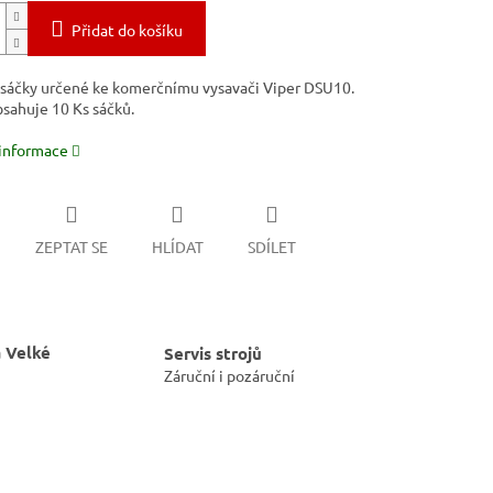
Přidat do košíku
í sáčky určené ke komerčnímu vysavači Viper DSU10.
bsahuje 10 Ks sáčků.
 informace
ZEPTAT SE
HLÍDAT
SDÍLET
 Velké
Servis strojů
Záruční i pozáruční