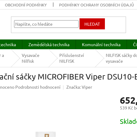
OBCHODNÍ PODMÍNKY
PODMÍNKY OCHRANY OSOBNÍCH ÚDAJŮ
HLEDAT
technika
Zemědělská technika
Komunální technika
Či
r a
Vysavače
Příslušenství
NILFISK sáčky d
Nilfisk
NILFISK
vysavače
trační sáčky MICROFIBER Viper DSU10-
né
noceno
Podrobnosti hodnocení
Značka:
Viper
ení
652
u
539 Kč 
Měrná
Sklad
cena:
ek.