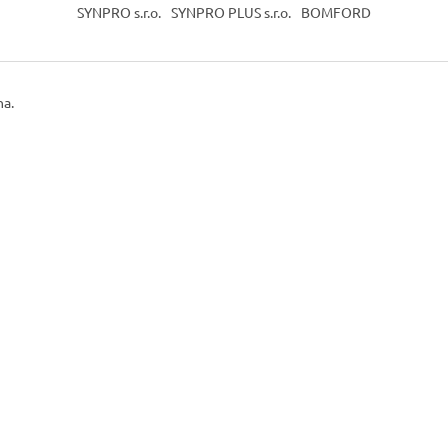
SYNPRO s.r.o.
SYNPRO PLUS s.r.o.
BOMFORD
na.