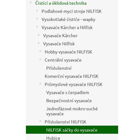
a
Čistící a úklidová technika
n
Podlahové mycí stroje NILFISK
e
Vysokotlaké čističe - wapky
l
Vysavače Kärcher a Nilfisk
Vysavače Kärcher
Vysavače Nilfisk
Hobby vysavače NILFISK
Centrální vysavače
Příslušenství
Komerční vysavače NILFISK
Průmyslové vysavače NILFISK
Vysavače s čerpadlem
Bezpečnostní vysavače
Jednofázové mokro-suché
vysavače
Příslušenství NILFISK
NILFISK sáčky do vysavače
Hubice