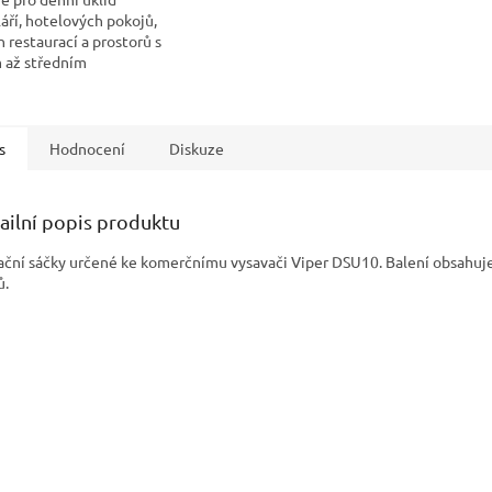
áří, hotelových pokojů,
 restaurací a prostorů s
 až středním
ením. Snadno
telný: hlavní spínač lze
t nohou...
s
Hodnocení
Diskuze
ailní popis produktu
rační sáčky určené ke komerčnímu vysavači Viper DSU10. Balení obsahuj
ů.