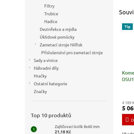
Filtry
Souvi
Trubice
Hadice
Tip
Dezinfekce a mýdla
Úklidové pomůcky
Zametací stroje Nilfisk
Příslušenství pro zametací stroje
Sady a vinice
Náhradní díly
Komer
Hračky
DSU10
Ostatní kategorie
Značky
4 189 
5 06
Top 10 produktů
D
Zajišťovací kolík 8x60 mm
21,18 Kč
Vhodné