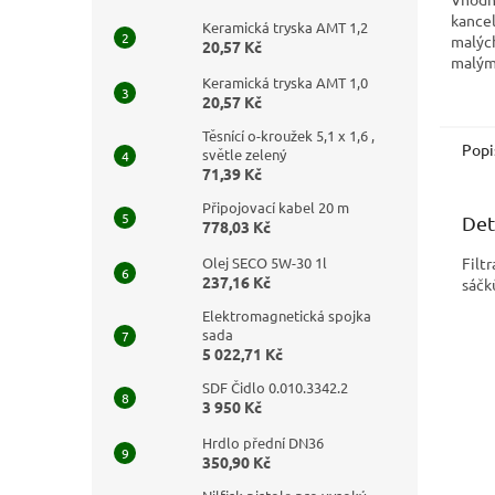
kancel
Keramická tryska AMT 1,2
malých
20,57 Kč
malým
Keramická tryska AMT 1,0
zatíž
20,57 Kč
ovlada
ovláda
Těsnící o-kroužek 5,1 x 1,6 ,
Popi
světle zelený
71,39 Kč
Připojovací kabel 20 m
Det
778,03 Kč
Olej SECO 5W-30 1l
Filt
237,16 Kč
sáčk
Elektromagnetická spojka
sada
5 022,71 Kč
SDF Čidlo 0.010.3342.2
3 950 Kč
Hrdlo přední DN36
350,90 Kč