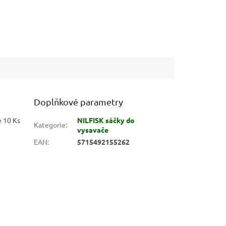
Doplňkové parametry
e 10 Ks
NILFISK sáčky do
Kategorie
:
vysavače
EAN
:
5715492155262