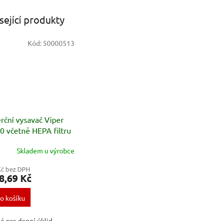
sející produkty
Kód:
50000513
ční vysavač Viper
 včetně HEPA filtru
Skladem u výrobce
Kč bez DPH
8,69 Kč
o košíku
 pro denní úklid