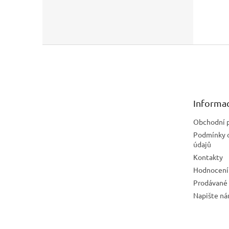
Z
á
p
a
t
Informac
í
Obchodní 
Podmínky 
údajů
Kontakty
Hodnocení
Prodávané
Napište n