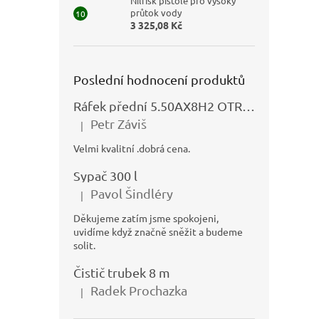
Nilfisk pistole pro vysoký
průtok vody
3 325,08 Kč
Poslední hodnocení produktů
Ráfek přední 5.50AX8H2 OTRSK21.06 - N325111027
Petr Záviš
|
Hodnocení produktu je 5 z 5 hvězdiček.
Velmi kvalitní .dobrá cena.
Sypač 300 l
Pavol Šindléry
|
Hodnocení produktu je 5 z 5 hvězdiček.
Děkujeme zatím jsme spokojeni,
uvidíme když značně sněžit a budeme
solit.
Čistič trubek 8 m
Radek Prochazka
|
Hodnocení produktu je 5 z 5 hvězdiček.