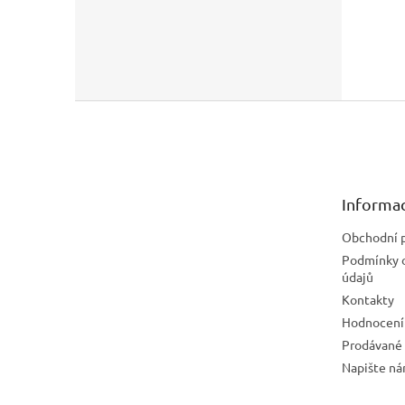
Z
á
p
a
t
Informac
í
Obchodní 
Podmínky 
údajů
Kontakty
Hodnocení
Prodávané
Napište n