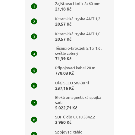
Zajišťovací kolík 8x60 mm
21,18 Kč
Keramická tryska AMT 1,2
20,57 Kč
Keramická tryska AMT 1,0
20,57 Kč
Těsnící o-kroužek 5,1 x 1,6 ,
světle zelený
71,39 Kč
Připojovací kabel 20 m
778,03 Kč
Olej SECO 5W-30 1l
237,16 Kč
Elektromagnetická spojka
sada
5 022,71 Kč
SDF Čidlo 0.010.3342.2
3 950 Kč
Spojovací táhlo