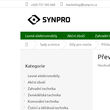
Přejít
+420 737 395 660
marketing@synpro.cz
na
obsah
Levné elektromobily
Akční zboží
Zahradní 
Domů
Sady a vinice
Díly pro rosiče
Přísl
P
Pře
o
Přeskočit
s
Průměr
Neohod
Kategorie
kategorie
t
hodnoc
r
produkt
Levné elektromobily
a
je
Akční zboží
n
0,0
z
Zahradní technika
n
5
í
Zemědělská technika
hvězdič
p
Komunální technika
a
Čistící a úklidová technika