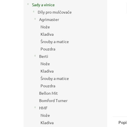
n
Sady a vinice
e
Díly pro mulčovače
l
Agrimaster
Nože
Kladiva
Šrouby a matice
Pouzdra
Berti
Nože
Kladiva
Šrouby a matice
Pouzdra
Bellon Mit
Bomford Turner
HMF
Nože
Popi
Kladiva