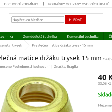
OBCHODNÍ PODMÍNKY
PODMÍNKY OCHRANY OSOBNÍCH ÚDAJŮ
HLEDAT
technika
Zemědělská technika
Komunální technika
Či
ušenství trysek
Převlečná matice držáku trysek 15 mm
vlečná matice držáku trysek 15 mm
7560
né
noceno
Podrobnosti hodnocení
Značka:
Braglia
ení
40 
u
33,06 Kč
Měrná
Skla
cena:
ek.
Můžeme d