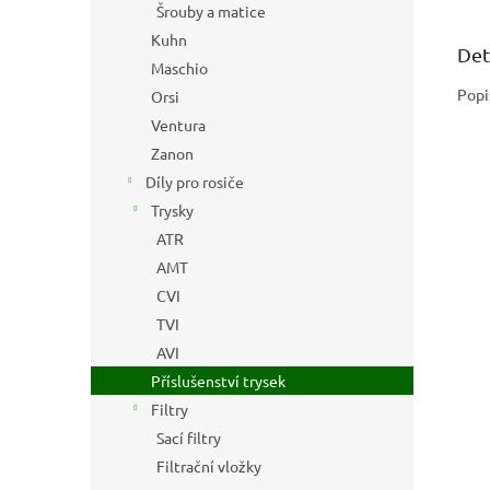
Šrouby a matice
Kuhn
Det
Maschio
Popi
Orsi
Ventura
Zanon
Díly pro rosiče
Trysky
ATR
AMT
CVI
TVI
AVI
Příslušenství trysek
Filtry
Sací filtry
Filtrační vložky