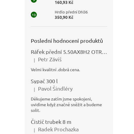
160,93 Kč
Hrdlo přední DN36
350,90 Kč
Poslední hodnocení produktů
Ráfek přední 5.50AX8H2 OTRSK21.06 - N325111027
Petr Záviš
|
Hodnocení produktu je 5 z 5 hvězdiček.
Velmi kvalitní .dobrá cena.
Sypač 300 l
Pavol Šindléry
|
Hodnocení produktu je 5 z 5 hvězdiček.
Děkujeme zatím jsme spokojeni,
uvidíme když značně sněžit a budeme
solit.
Čistič trubek 8 m
Radek Prochazka
|
Hodnocení produktu je 5 z 5 hvězdiček.