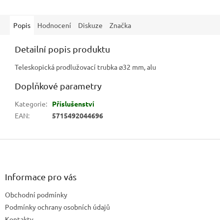
Popis
Hodnocení
Diskuze
Značka
Detailní popis produktu
Teleskopická prodlužovací trubka ⌀32 mm, alu
Doplňkové parametry
Kategorie
:
Příslušenství
EAN
:
5715492044696
Z
á
p
a
Informace pro vás
t
Obchodní podmínky
í
Podmínky ochrany osobních údajů
Kontakty