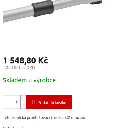
1 548,80 Kč
1 280 Kč bez DPH
Měrná
Skladem u výrobce
cena:
Přidat do košíku
Teleskopická prodlužovací trubka ⌀32 mm, alu