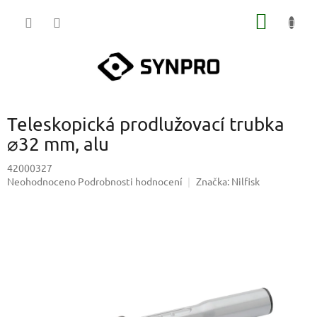
Přejít
NÁKUP
na
obsah
KOŠÍK
Teleskopická prodlužovací trubka
⌀32 mm, alu
42000327
Průměrné
Neohodnoceno
Podrobnosti hodnocení
Značka:
Nilfisk
hodnocení
produktu
je
0,0
z
5
hvězdiček.