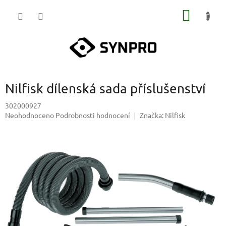
Přejít
NÁKUP
na
obsah
KOŠÍK
Nilfisk dílenská sada příslušenství
302000927
Průměrné
Neohodnoceno
Podrobnosti hodnocení
Značka:
Nilfisk
hodnocení
produktu
je
0,0
z
5
hvězdiček.