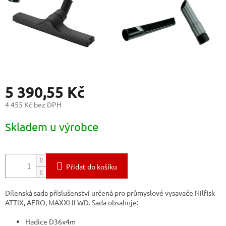
5 390,55 Kč
4 455 Kč bez DPH
Měrná
Skladem u výrobce
cena:
Přidat do košíku
Dílenská sada příslušenství určená pro průmyslové vysavače Nilfisk
ATTIX, AERO, MAXXI II WD. Sada obsahuje:
Hadice D36x4m