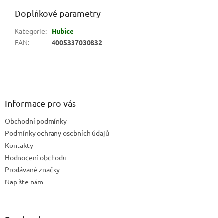
Doplňkové parametry
Kategorie
:
Hubice
EAN
:
4005337030832
Z
á
p
a
Informace pro vás
t
Obchodní podmínky
í
Podmínky ochrany osobních údajů
Kontakty
Hodnocení obchodu
Prodávané značky
Napište nám