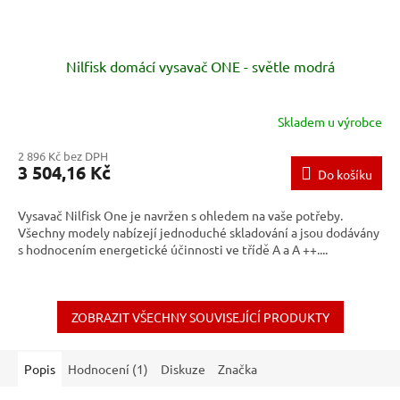
Nilfisk domácí vysavač ONE - světle modrá
Skladem u výrobce
2 896 Kč bez DPH
3 504,16 Kč
Do košíku
Vysavač Nilfisk One je navržen s ohledem na vaše potřeby.
Všechny modely nabízejí jednoduché skladování a jsou dodávány
s hodnocením energetické účinnosti ve třídě A a A ++....
ZOBRAZIT VŠECHNY SOUVISEJÍCÍ PRODUKTY
Popis
Hodnocení (1)
Diskuze
Značka