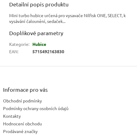
Detailní popis produktu
Mini turbo hubice určená pro vysavače Nilfisk ONE, SELECT, k
vysávání čalounění, sedaček...
Doplňkové parametry
Kategorie
:
Hubice
EAN
:
5715492163830
Z
á
p
a
Informace pro vás
t
Obchodní podmínky
í
Podmínky ochrany osobních údajů
Kontakty
Hodnocení obchodu
Prodávané značky