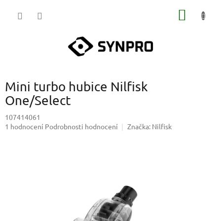
Přejít
NÁKUP
na
obsah
KOŠÍK
Mini turbo hubice Nilfisk
One/Select
107414061
Průměrné
1 hodnocení
Podrobnosti hodnocení
Značka:
Nilfisk
hodnocení
produktu
je
5,0
z
5
hvězdiček.