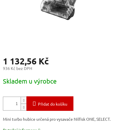
1 132,56 Kč
936 Kč bez DPH
Měrná
Skladem u výrobce
cena:
Přidat do košíku
Mini turbo hubice určená pro vysavače Nilfisk ONE, SELECT.