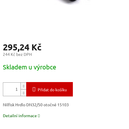
295,24 Kč
244 Kč bez DPH
Měrná
Skladem u výrobce
cena:
Přidat do košíku
Nilfisk Hrdlo DN32/50 otočné 15103
Detailní informace