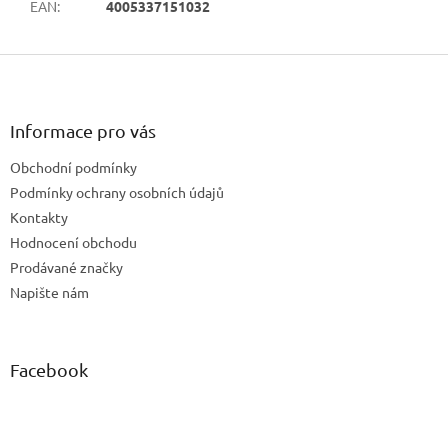
EAN
:
4005337151032
Z
á
p
a
Informace pro vás
t
Obchodní podmínky
í
Podmínky ochrany osobních údajů
Kontakty
Hodnocení obchodu
Prodávané značky
Napište nám
Facebook