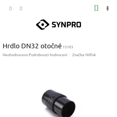
Přejít
NÁKUP
na
obsah
KOŠÍK
Hrdlo DN32 otočné
15103
Průměrné
Neohodnoceno
Podrobnosti hodnocení
Značka:
Nilfisk
hodnocení
produktu
je
0,0
z
5
hvězdiček.