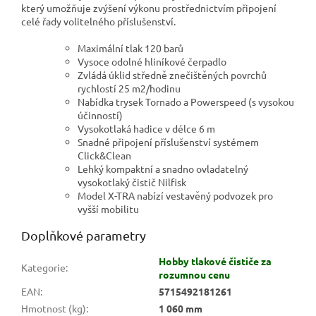
který umožňuje zvýšení výkonu prostřednictvím připojení
celé řady volitelného příslušenství.
Maximální tlak 120 barů
Vysoce odolné hliníkové čerpadlo
Zvládá úklid středně znečištěných povrchů
rychlostí 25 m2/hodinu
Nabídka trysek Tornado a Powerspeed (s vysokou
účinností)
Vysokotlaká hadice v délce 6 m
Snadné připojení příslušenství systémem
Click&Clean
Lehký kompaktní a snadno ovladatelný
vysokotlaký čistič Nilfisk
Model X-TRA nabízí vestavěný podvozek pro
vyšší mobilitu
Doplňkové parametry
Hobby tlakové čističe za
Kategorie
:
rozumnou cenu
EAN
:
5715492181261
Hmotnost (kg)
:
1 060 mm