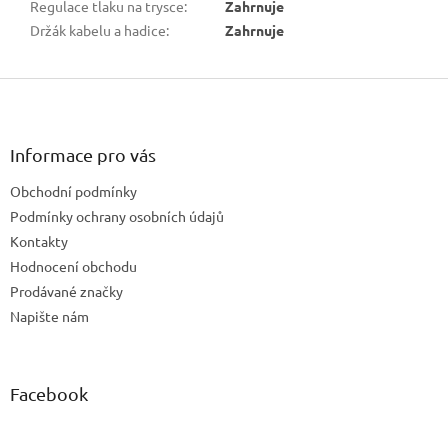
Regulace tlaku na trysce
:
Zahrnuje
Držák kabelu a hadice
:
Zahrnuje
Z
á
p
a
Informace pro vás
t
Obchodní podmínky
í
Podmínky ochrany osobních údajů
Kontakty
Hodnocení obchodu
Prodávané značky
Napište nám
Facebook