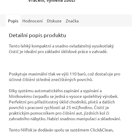
Vrácení, výměna zboží
Popis
Hodnocení
Diskuze
Značka
Detailní popis produktu
Tento lehký kompaktní a snadno ovladatelný vysokotlaký
čistič je ideální pro základní úklidové práce v zahradě.
Poskytuje maximální tlak ve výši 110 barů, což dostačuje pro
účinné čištění středně znečištěných povrchů.
Díky systému automatického zapínání a vypínání a
hliníkovému čerpadlu se jedná o vysoce spolehlivý výrobek.
Perfektní pro příležitostný úklid chodníků, plotů a dalších
povrchů s pracovní rychlostí až 25 m2/hodinu. Čistič je
praktickým pomocníkem pro čištění aut, jízdních kol či
zahradního nábytku. Nabízí snadnou manipulaci a skladování.​
Tento Nilfisk je dodáván spolu se systémem Click&Clean,