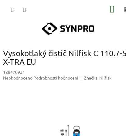
Přejít
NÁKUP
na
obsah
KOŠÍK
Vysokotlaký čistič Nilfisk C 110.7-5
X-TRA EU
128470921
Průměrné
Neohodnoceno
Podrobnosti hodnocení
Značka:
Nilfisk
hodnocení
produktu
je
0,0
z
5
hvězdiček.