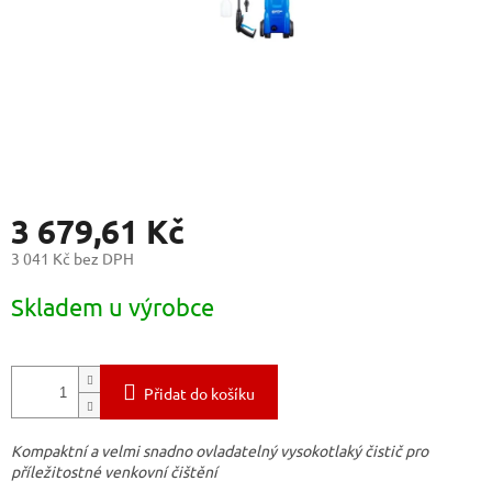
3 679,61 Kč
3 041 Kč bez DPH
Měrná
Skladem u výrobce
cena:
Přidat do košíku
Kompaktní a velmi snadno ovladatelný vysokotlaký čistič pro
příležitostné venkovní čištění