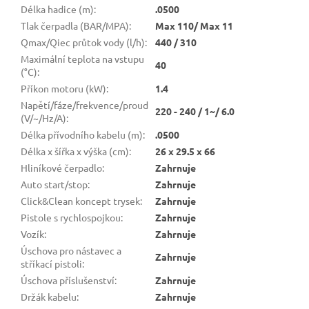
Délka hadice (m)
:
.0500
Tlak čerpadla (BAR/MPA)
:
Max 110/ Max 11
Qmax/Qiec průtok vody (l/h)
:
440 / 310
Maximální teplota na vstupu
40
(°C)
:
Příkon motoru (kW)
:
1.4
Napětí/fáze/frekvence/proud
220 - 240 / 1~/ 6.0
(V/~/Hz/A)
:
Délka přívodního kabelu (m)
:
.0500
Délka x šířka x výška (cm)
:
26 x 29.5 x 66
Hliníkové čerpadlo
:
Zahrnuje
Auto start/stop
:
Zahrnuje
Click&Clean koncept trysek
:
Zahrnuje
Pistole s rychlospojkou
:
Zahrnuje
Vozík
:
Zahrnuje
Úschova pro nástavec a
Zahrnuje
stříkací pistoli
:
Úschova příslušenství
:
Zahrnuje
Držák kabelu
:
Zahrnuje